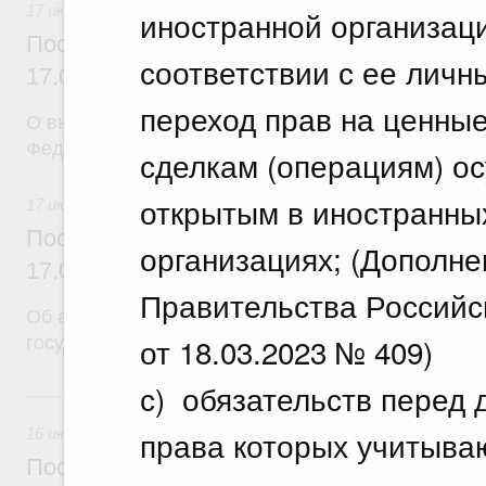
17 июля 2026
иностранной организац
Постановление Правительства Российск
соответствии с ее личн
17.07.2026 г. № 902
переход прав на ценные
О внесении изменений в постановление Правител
Федерации от 26 июня 2015 г. № 640
сделкам (операциям) ос
открытым в иностранны
17 июля 2026
Постановление Правительства Российск
организациях; (Дополне
17.07.2026 г. № 901
Правительства Российс
Об авансировании
от 18.03.2023 № 409)
государственного контракта
с) обязательств перед
16 июля, четверг
права которых учитыва
16 июля 2026
Постановление Правительства Российск