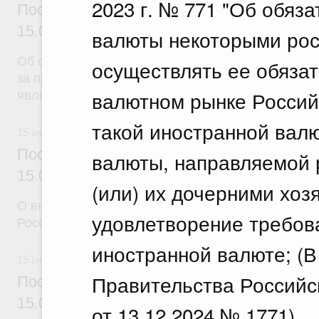
2023 г. № 771 "Об обяз
Постановление Правительства Российск
15.07.2026 г. № 892
валюты некоторыми рос
Об отмене тарифной квоты на вывоз нешелушеног
осуществлять ее обяза
за пределы территории Российской Федерации в г
валютном рынке Россий
являющиеся членами Евразийского экономическо
такой иностранной вал
15 июля 2026
Постановление Правительства Российск
валюты, направляемой 
15.07.2026 г. № 894
(или) их дочерними хо
О внесении изменений в некоторые акты Правите
удовлетворение требов
Российской Федерации
иностранной валюте; (
15 июля 2026
Правительства Российс
Постановление Правительства Российск
15.07.2026 г. № 895
от 13.12.2024 № 1771)