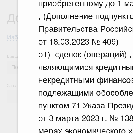
приобретенному до 1 ма
Документы
; (Дополнение подпункт
Правительства Российс
Избранные документы со справками к ни
от 18.03.2023 № 409)
о1) сделок (операций) 
Вид документа
являющимися кредитны
некредитными финансов
Заголовок или текст документа
подлежащими обособлен
пунктом 71 Указа През
от 3 марта 2023 г. № 1
18 июля, суббота
мерах экономического х