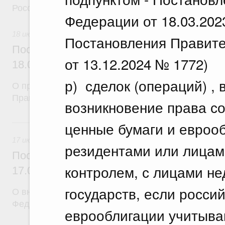
Российской Федерации
Федерации от 18.03.202
18 июля 2026
Постановления Правите
Постановление Правительства Российск
от 13.12.2024 № 1772)
18.07.2026 г. № 912
р) сделок (операций) ,
О признании утратившими силу некоторых актов
Правительства Российской Федерации
возникновение права со
17 июля, пятница
ценные бумаги и евроо
17 июля 2026
резидентами или лицами
Постановление Правительства Российск
контролем, с лицами н
17.07.2026 г. № 903
государств, если росси
О внесении изменений в постановление Правител
Федерации от 5 сентября 2025 г. № 1380
еврооблигации учитываю