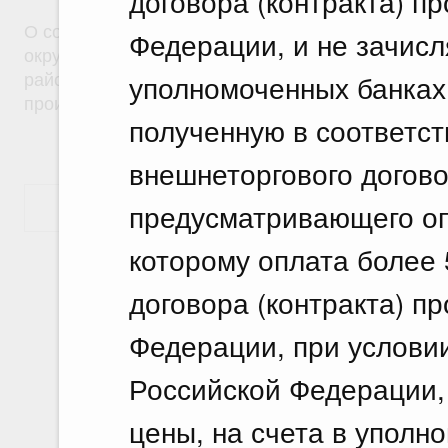
договора (контракта) п
О создании на территориях муниципальных образ
Федерации, и не зачисл
округ город Саяногорск Республики Хакасия и Б
уполномоченных банках
район Республики Хакасия особой экономическо
производственного типа
полученную в соответст
внешнеторгового договор
предусматривающего оп
Показать еще
которому оплата более 
договора (контракта) п
Федерации, при услови
Российской Федерации, 
цены, на счета в уполн