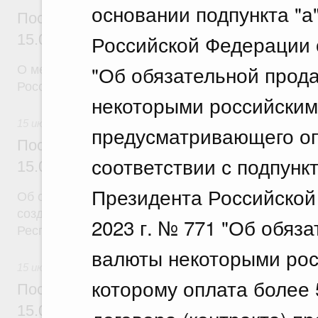
основании подпункта "а
Постановление Правительства Российск
Российской Федерации о
15.07.2026 г. № 888
"Об обязательной прод
О мерах по реализации некоторых решений През
Российской Федерации
некоторыми российским
15 июля 2026
предусматривающего оп
Постановление Правительства Российск
соответствии с подпункт
15.07.2026 г. № 890
Президента Российской
Об особой экономической зоне промышленно-прои
созданной на территории Заинского муниципальн
2023 г. № 771 "Об обяз
Республики Татарстан
валюты некоторыми рос
15 июля 2026
которому оплата более 
Постановление Правительства Российск
15.07.2026 г. № 891