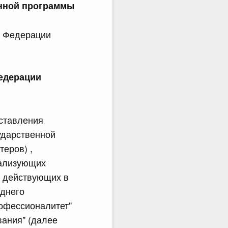
енной программы
й Федерации
едерации
оставления
ударственной
еров) ,
еализующих
, действующих в
еднего
офессионалитет"
вания" (далее