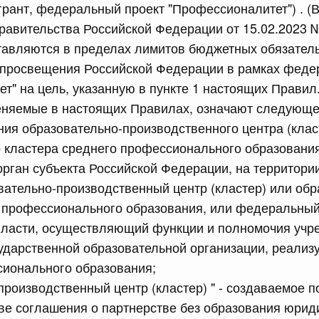
 грант, федеральный проект "Профессионалитет") . (
равительства Российской Федерации от 12 марта 2022 г.
авительства Российской Федерации от 15.02.2023 
тавляются в пределах лимитов бюджетных обязател
юля, понедельник
 просвещения Российской Федерации в рамках феде
т" на цель, указанную в пункте 1 настоящих Правил
сийской Федерации от 20.07.2026 г. № 915
меняемые в настоящих Правилах, означают следующе
равительства Российской Федерации от 1 декабря 2021
ния образовательно-производственного центра (клас
 кластера среднего профессионального образования
рган субъекта Российской Федерации, на территории
 июля, суббота
вательно-производственный центр (кластер) или об
о профессионального образования, или федеральный
сийской Федерации от 18.07.2026 г. № 906
власти, осуществляющий функции и полномочия учр
равительства Российской Федерации от 27 апреля 2024
ударственной образовательной организации, реали
сионального образования;
производственный центр (кластер) " - создаваемое 
сийской Федерации от 18.07.2026 г. № 904
ве соглашения о партнерстве без образования юрид