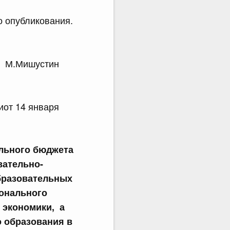
о опубликования.
М.Мишустин
от 14 января
льного бюджета
вательно-
образовательных
онального
 экономики, а
 образования в