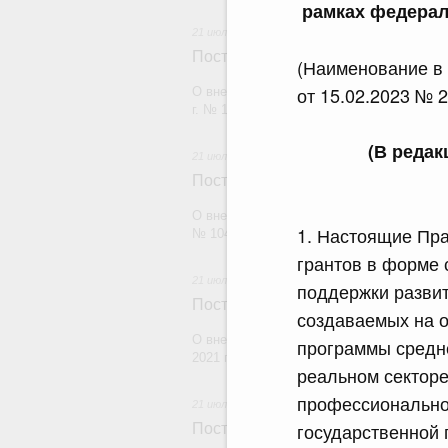
рамках федерал
21 июля 2026
Постановление Правительства Рос
(Наименование в
от 15.02.2023 № 2
О внесении изменений в постановление П
г. № 1880
(В реда
21 июля 2026
Постановление Правительства Рос
О внесении изменений в постановление П
1. Настоящие Пра
№ 1049
грантов в форме 
21 июля 2026
поддержки развит
Постановление Правительства Рос
создаваемых на 
О внесении изменений в постановление П
программы средне
2021 г. № 1661
реальном секторе
профессионально
21 июля 2026
государственной 
Постановление Правительства Рос