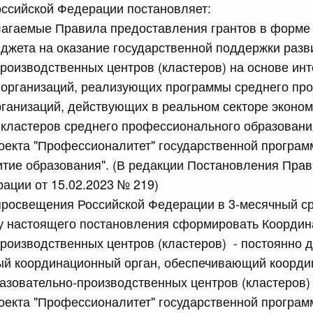
ссийской Федерации постановляет:
лагаемые Правила предоставления грантов в форме 
сийской Федерации от 23.07.2026 г. № 928
джета на оказание государственной поддержки разв
равительства Российской Федерации от 20 июля 2011 г.
роизводственных центров (кластеров) на основе ин
 организаций, реализующих программы среднего пр
рганизаций, действующих в реальном секторе эконом
сийской Федерации от 23.07.2026 г. № 929
кластеров среднего профессионального образовани
равительства Российской Федерации от 24 декабря 2021
оекта "Профессионалитет" государственной програм
тие образования". (В редакции Постановления Прав
ации от 15.02.2023 № 219)
2 июля, среда
просвещения Российской Федерации в 3-месячный ср
лу настоящего постановления сформировать Координ
сийской Федерации от 22.07.2026 г. № 921
роизводственных центров (кластеров) - постоянно
равительства Российской Федерации от 30 ноября 2022
й координационный орган, обеспечивающий коорд
азовательно-производственных центров (кластеров)
оекта "Профессионалитет" государственной програм
сийской Федерации от 22.07.2026 г. № 924