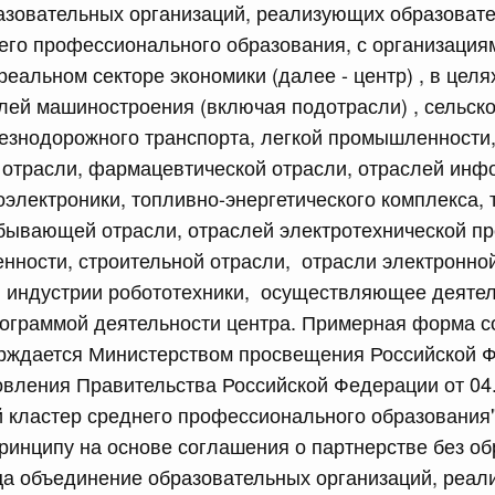
рактов
азовательных организаций, реализующих образоват
го профессионального образования, с организация
еальном секторе экономики (далее - центр) , в целя
сийской Федерации от 18.07.2026 г. № 909
лей машиностроения (включая подотрасли) , сельско
Правительства Российской Федерации от 17 февраля
езнодорожного транспорта, легкой промышленности
 отрасли, фармацевтической отрасли, отраслей ин
оэлектроники, топливно-энергетического комплекса,
сийской Федерации от 18.07.2026 г. № 908
обывающей отрасли, отраслей электротехнической п
ности, строительной отрасли, отрасли электронно
стным детективом Федеральной службы войск
ции (территориального органа), предоставившей
 индустрии робототехники, осуществляющее деятел
ктивной деятельности, о заключении договора на
рограммой деятельности центра. Примерная форма 
оказания сыскных услуг
ерждается Министерством просвещения Российской Ф
вления Правительства Российской Федерации от 04.
сийской Федерации от 18.07.2026 г. № 910
 кластер среднего профессионального образования"
 Правительства Российской Федерации
ринципу на основе соглашения о партнерстве без о
1
ца объединение образовательных организаций, реа