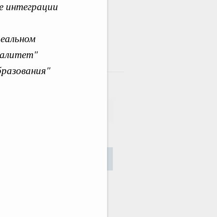
ве интеграции
реальном
налитет"
там
бразования"
сания
Найти