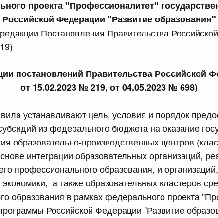
ьного проекта "Профессионалитет" государств
Российской Федерации "Развитие образования"
сийской Федерации от 21.07.2026 г. № 916
 редакции Постановления Правительства Российско
19)
равительства Российской Федерации от 25 ноября 2025
кции постановлений Правительства Российской Ф
от 15.02.2023 № 219, от 04.05.2023 № 698)
сийской Федерации от 21.07.2026 г. № 918
равительства Российской Федерации от 29 июня 2021 г.
вила устанавливают цель, условия и порядок пред
субсидий из федерального бюджета на оказание гос
ия образовательно-производственных центров (класт
сийской Федерации от 21.07.2026 г. № 920
основе интеграции образовательных организаций, р
равительства Российской Федерации от 30 сентября
го профессионального образования, и организаций
 экономики, а также образовательных кластеров ср
го образования в рамках федерального проекта "Пр
программы Российской Федерации "Развитие образо
сийской Федерации от 21.07.2026 г. № 919