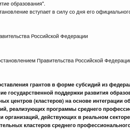
тие образования".
равительства Российской Федерации от 28 марта 2026 г.
тановление вступает в силу со дня его официальног
сийской Федерации от 22.07.2026 г. № 925
 Правительства Российской Федерации 
 Правительства Российской Федерации
ановлением Правительства Российской Федерации
сийской Федерации от 22.07.2026 г. № 922
законодательства Российской Федерации в сфере
ставления грантов в форме субсидий из федера
ние государственной поддержки развития образо
 июля, вторник
ых центров (кластеров) на основе интеграции 
ций, реализующих программы среднего професси
сийской Федерации от 21.07.2026 г. № 917
 и организаций, действующих в реальном секторе
равительства Российской Федерации от 27 октября 2021
ательных кластеров среднего профессионального