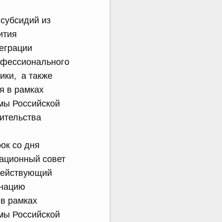
субсидий из
ития
теграции
офессионального
ики, а также
я в рамках
мы Российской
ительства
ок со дня
ационный совет
 действующий
инацию
 в рамках
мы Российской