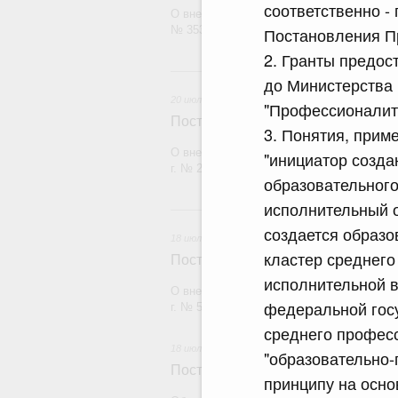
соответственно -
О внесении изменения в постановление П
№ 353
Постановления Пр
2. Гранты предос
20 и
до Министерства
20 июля 2026
"Профессионалите
Постановление Правительства Рос
3. Понятия, при
О внесении изменений в постановление П
"инициатор созда
г. № 2148
образовательного
исполнительный о
18
создается образо
18 июля 2026
кластер среднег
Постановление Правительства Рос
исполнительной 
О внесении изменений в постановление П
федеральной гос
г. № 555
среднего профес
18 июля 2026
"образовательно-
Постановление Правительства Рос
принципу на осно