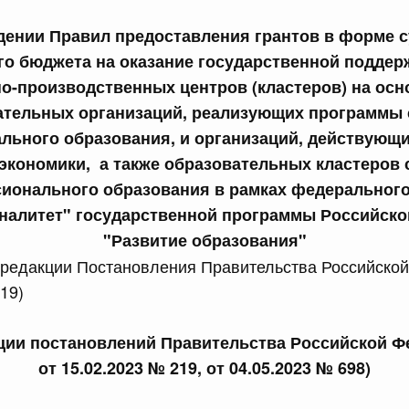
сийской Федерации от 24.07.2026 г. № 933
дении Правил предоставления грантов в форме с
о бюджета на оказание государственной поддер
четной процентной ставки размещения средств резерва
ования Российской Федерации по обязательному
о-производственных центров (кластеров) на осн
ательных организаций, реализующих программы 
3 июля, четверг
льного образования, и организаций, действующи
 экономики, а также образовательных кластеров 
сийской Федерации от 23.07.2026 г. № 927
ионального образования в рамках федерального
налитет" государственной программы Российско
 внесении изменений в Соглашение о единых принципах и
й (изделий медицинского назначения и медицинской
"Развитие образования"
еского союза от 23 декабря 2014 года
 редакции Постановления Правительства Российско
19)
сийской Федерации от 23.07.2026 г. № 926
кции постановлений Правительства Российской Ф
 между Правительством Российской Федерации и
менной трудовой деятельности граждан одного
от 15.02.2023 № 219, от 04.05.2023 № 698)
арства