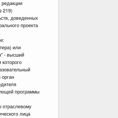
В редакции
№ 219)
ьств, доведенных
рального проекта
.
е:
тера) или
" - высший
 которого
разовательный
 орган
едителя
зующей программы
по отраслевому
ического лица