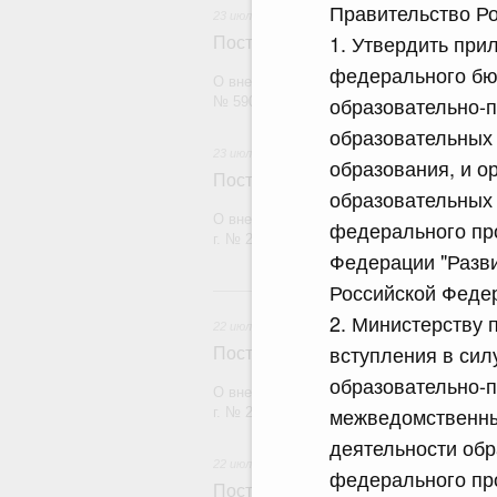
Правительство Ро
23 июля 2026
1. Утвердить при
Постановление Правительства Рос
федерального бю
О внесении изменений в постановление П
образовательно-п
№ 590
образовательных
23 июля 2026
образования, и о
Постановление Правительства Рос
образовательных 
О внесении изменений в постановление П
федерального пр
г. № 2439
Федерации "Разви
Российской Федер
2
2. Министерству 
22 июля 2026
вступления в си
Постановление Правительства Рос
образовательно-п
О внесении изменений в постановление П
межведомственны
г. № 2177
деятельности обр
22 июля 2026
федерального пр
Постановление Правительства Рос