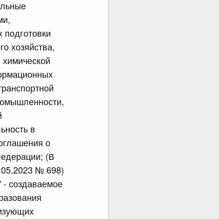
ельные
ми,
х подготовки
го хозяйства,
, химической
формационных
 транспортной
ромышленности,
й
ьность в
соглашения о
едерации; (В
05.2023 № 698)
 - создаваемое
бразования
лизующих