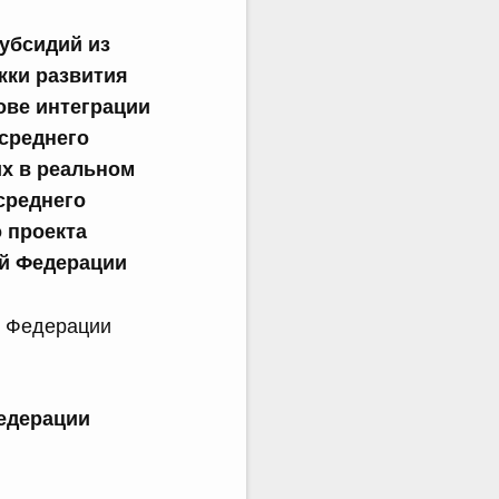
убсидий из
жки развития
ове интеграции
среднего
х в реальном
среднего
 проекта
й Федерации
й Федерации
едерации