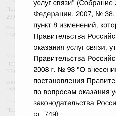
услуг связи" (Собрание
23 июля 2026
Постановление Правительства Российск
Федерации, 2007, № 38, с
23.07.2026 г. № 929
пункт 8 изменений, кот
О внесении изменений в постановление Правител
Правительства Российс
Федерации от 24 декабря 2021 г. № 2439
оказания услуг связи, 
22 июля, среда
Правительства Российс
22 июля 2026
Постановление Правительства Российск
2008 г. № 93 "О внесен
22.07.2026 г. № 921
постановления Правите
О внесении изменений в постановление Правител
Федерации от 30 ноября 2022 г. № 2177
по вопросам оказания у
законодательства Росси
22 июля 2026
Постановление Правительства Российск
ст. 749) ;