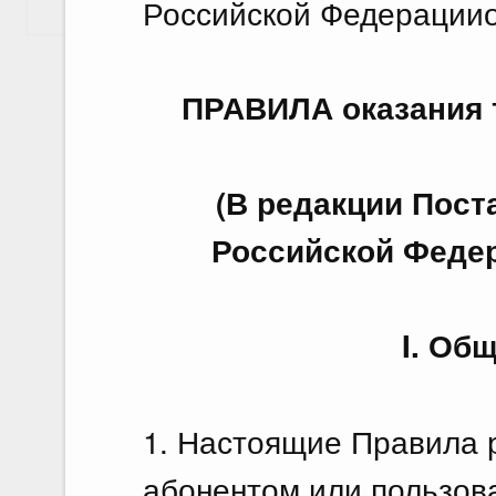
Российской Федерацииот
Показать еще
ПРАВИЛА оказания 
(В редакции Пос
Российской Федера
I. Об
1. Настоящие Правила 
абонентом или пользов