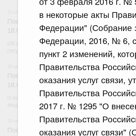
от 3 февраля 2016 г. №
в некоторые акты Прав
18 июля 2026
Постановление Правительства Российск
Федерации" (Собрание 
18.07.2026 г. № 904
Федерации, 2016, № 6, ст
Об авансировании
пункт 2 изменений, кот
государственных контрактов
Правительства Российс
18 июля 2026
Постановление Правительства Российск
оказания услуг связи, 
18.07.2026 г. № 909
Правительства Российс
О внесении изменения в постановление Правител
2017 г. № 1295 "О внес
Федерации от 17 февраля 2024 г. № 179
Правительства Российс
18 июля 2026
оказания услуг связи" 
Постановление Правительства Российск