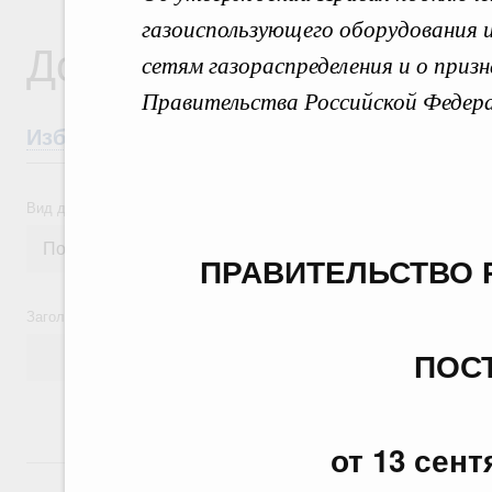
газоиспользующего оборудования 
Документы
сетям газораспределения и о при
Правительства Российской Федер
Избранные документы со справками к ни
Вид документа
ПРАВИТЕЛЬСТВО 
Заголовок или текст документа
ПОС
от 13 сент
24 июля, пятница