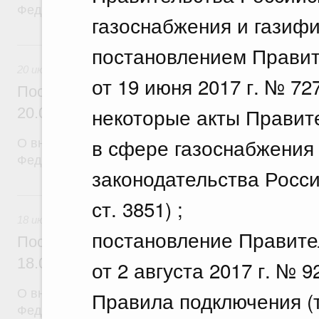
Федерации от 12 марта 2022 г. № 353
газоснабжения и газиф
20 июля, понедельник
постановлением Правит
20 июля 2026
от 19 июня 2017 г. № 7
Постановление Правительства Российск
некоторые акты Правит
20.07.2026 г. № 915
в сфере газоснабжения
О внесении изменений в постановление Правител
Федерации от 1 декабря 2021 г. № 2148
законодательства Росси
18 июля, суббота
ст. 3851) ;
18 июля 2026
постановление Правите
Постановление Правительства Российск
18.07.2026 г. № 906
от 2 августа 2017 г. № 
О внесении изменений в постановление Правител
Правила подключения (
Федерации от 27 апреля 2024 г. № 555