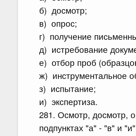
б) досмотр;
в) опрос;
г) получение письменн
д) истребование докум
е) отбор проб (образцов
ж) инструментальное о
з) испытание;
и) экспертиза.
281. Осмотр, досмотр, о
подпунктах "а" - "в" и "