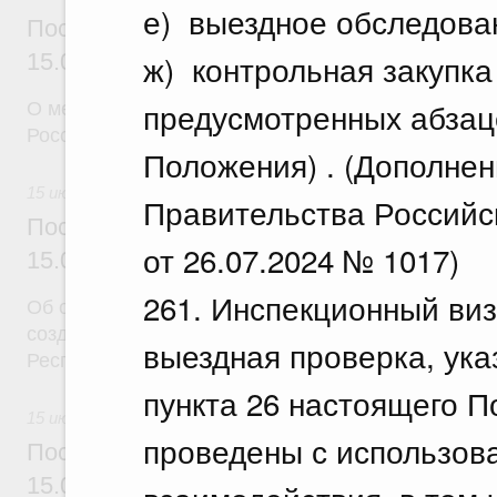
е) выездное обследова
Постановление Правительства Российск
ж) контрольная закупка
15.07.2026 г. № 888
предусмотренных абзац
О мерах по реализации некоторых решений През
Российской Федерации
Положения) . (Дополнен
15 июля 2026
Правительства Российс
Постановление Правительства Российск
от 26.07.2024 № 1017)
15.07.2026 г. № 890
261. Инспекционный виз
Об особой экономической зоне промышленно-прои
созданной на территории Заинского муниципальн
выездная проверка, указа
Республики Татарстан
пункта 26 настоящего П
15 июля 2026
проведены с использов
Постановление Правительства Российск
15.07.2026 г. № 891