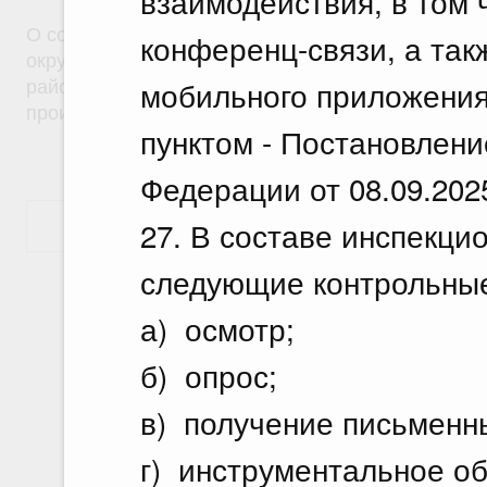
взаимодействия, в том 
О создании на территориях муниципальных образ
конференц-связи, а так
округ город Саяногорск Республики Хакасия и Б
мобильного приложения
район Республики Хакасия особой экономическо
производственного типа
пунктом - Постановлен
Федерации от 08.09.202
27. В составе инспекци
Показать еще
следующие контрольные
а) осмотр;
б) опрос;
в) получение письменн
г) инструментальное о