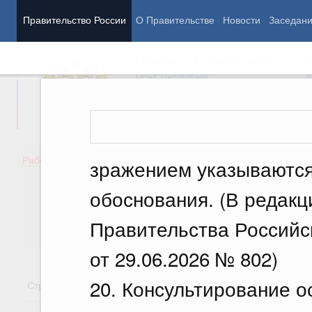
Правительство России
О Правительстве
Новости
Заседан
Председатель Правительства
М
Вице-премьеры
М
Демография
Занято
Работа Правительства
зражением указываютс
Здоровье
Технол
Образование
Эконом
обоснования. (В редак
Культура
Финан
Общество
Социал
Правительства Российс
Государство
от 29.06.2026 № 802)
20. Консультирование 
Стратегии
Государственные программы
Национальн