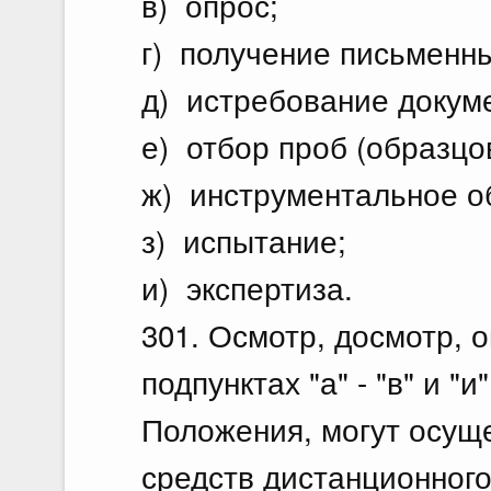
в) опрос;
г) получение письменн
д) истребование докум
е) отбор проб (образцов
ж) инструментальное о
з) испытание;
и) экспертиза.
301. Осмотр, досмотр, о
подпунктах "а" - "в" и "
Положения, могут осущ
средств дистанционного