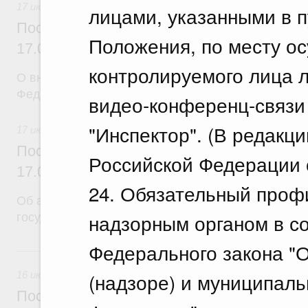
17 июля 2026
лицами, указанными в п
Постановление Правительства Российск
Положения, по месту о
17.07.2026 г. № 902
контролируемого лица 
О внесении изменений в постановление Правител
Федерации от 26 июня 2015 г. № 640
видео-конференц-связи
"Инспектор". (В редакц
17 июля 2026
Постановление Правительства Российск
Российской Федерации о
17.07.2026 г. № 901
24. Обязательный проф
Об авансировании
надзорным органом в со
государственного контракта
Федерального закона "О
16 июля, четверг
(надзоре) и муниципаль
16 июля 2026
Постановление Правительства Российск