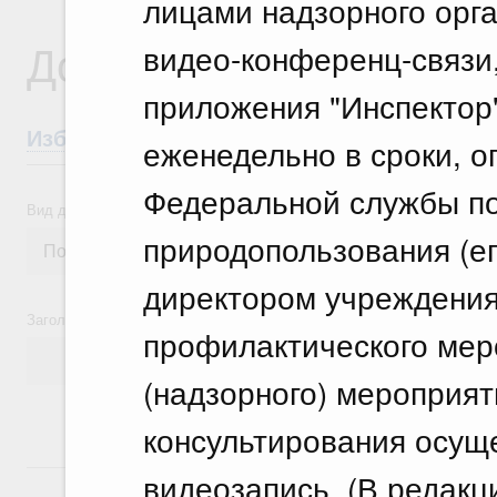
лицами надзорного орг
Документы
видео-конференц-связи
приложения "Инспектор
Избранные документы со справками к ни
еженедельно в сроки, 
Федеральной службы по
Вид документа
природопользования (ег
директором учреждения
Заголовок или текст документа
профилактического мер
(надзорного) мероприят
консультирования осуще
18 июля, суббота
видеозапись. (В редак