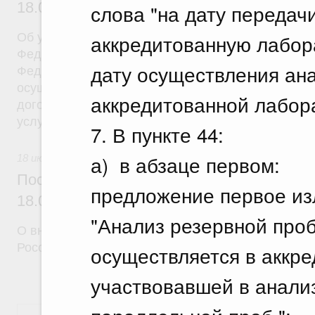
18.07.2026 г. № 908
слова "на дату передач
аккредитованную лабор
Об утверждении Правил уведомления частным д
Федеральной службы войск национальной гварди
дату осуществления ан
Федерации (территориального органа), предоста
осуществление частной детективной деятельност
аккредитованной лабор
договора на оказание сыскных услуг и об оконча
услуг
7. В пункте 44:
а) в абзаце первом:
18 июля 2026
Постановление Правительства Российск
предложение первое из
18.07.2026 г. № 910
"Анализ резервной про
О внесении изменений в некоторые акты Правите
Российской Федерации
осуществляется в аккре
участвовавшей в анализ