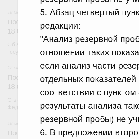
5. Абзац четвертый пун
18 июля 2026
Постановление Правительства Российск
редакции:
18.07.2026 г. № 904
"Анализ резервной проб
Об авансировании
отношении таких показа
государственных контрактов
если анализ части рез
18 июля 2026
отдельных показателей
Постановление Правительства Российск
18.07.2026 г. № 909
соответствии с пунктом
О внесении изменения в постановление Правител
результаты анализа так
Федерации от 17 февраля 2024 г. № 179
резервной пробы) не уч
18 июля 2026
6. В предложении второ
Постановление Правительства Российск