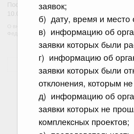
заявок;
Постановление Правительства Российск
10.07.2026 г. № 870
б) дату, время и место 
О внесении изменений в постановление Правител
в) информацию об орган
Федерации от 30 апреля 2009 г. № 372
заявки которых были р
г) информацию об орган
Показать еще
заявки которых были от
отклонения, которым не
д) информацию об орган
заявки которых не прош
комплексных проектов;