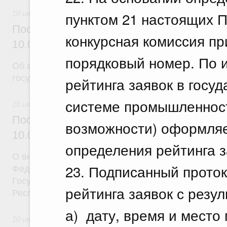
пунктом 21 настоящих П
10 июля 2026
Постановление Правительства Российск
конкурсная комиссия пр
10.07.2026 г. № 869
порядковый номер. По 
Об авансировании
государственного контракта
рейтинга заявок в гос
системе промышленност
10 июля 2026
Постановление Правительства Российск
возможности) оформляе
10.07.2026 г. № 873
определения рейтинга з
О внесении на ратификацию Соглашения между 
23. Подписанный проток
Федерацией и Республикой Абхазия о содействии
Государственной программы социально-экономич
рейтинга заявок с резу
Республики Абхазия на 2026 - 2030 годы
а) дату, время и место
10 июля 2026