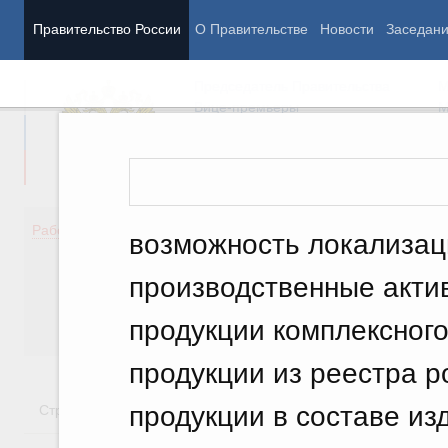
Правительство России
О Правительстве
Новости
Заседан
Председатель Правительства
М
Вице-премьеры
М
Демография
Занято
Работа Правительства
возможность локализац
Здоровье
Технол
Образование
Эконом
производственные акти
Культура
Финан
Общество
Социал
продукции комплексного
Государство
продукции из реестра 
продукции в составе из
Стратегии
Государственные программы
Национальн