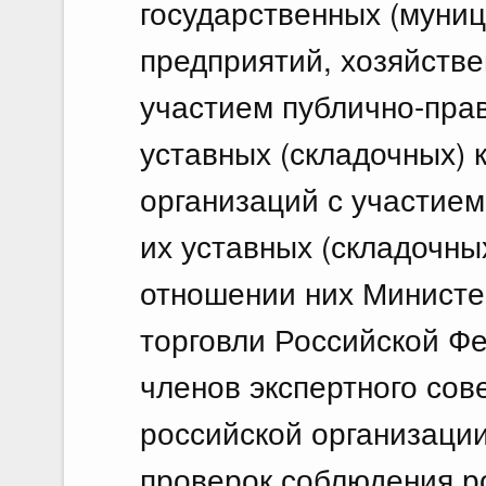
государственных (муни
предприятий, хозяйств
участием публично-пра
уставных (складочных) 
организаций с участием
их уставных (складочных
отношении них Минист
торговли Российской Ф
членов экспертного сов
российской организации
проверок соблюдения р