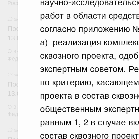
научно-исследовательск
Российской Федерации
работ в области средст
13 июля 2026
согласно приложению №
Постановление Правительства Российск
13.07.2026 г. № 877
а) реализация комплекс
О внесении изменений в постановление Правител
сквозного проекта, од
Федерации от 25 июня 2021 г. № 996
экспертным советом. Ре
13 июля 2026
по критерию, касающем
Постановление Правительства Российск
проекта в состав сквозн
13.07.2026 г. № 878
общественным экспертн
О внесении изменений в постановление Правител
Федерации от 30 июня 2021 г. № 1065
равным 1, 2 в случае в
13 июля 2026
состав сквозного проек