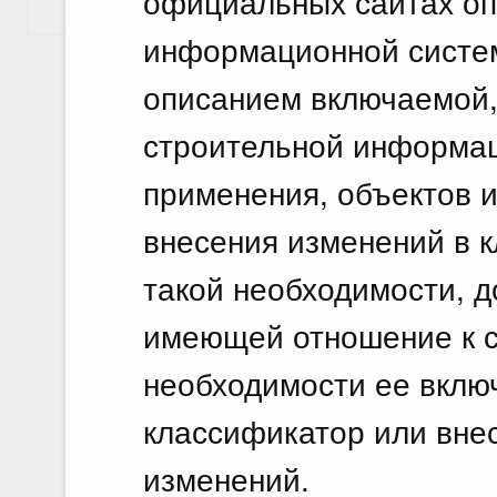
официальных сайтах оп
Показать еще
информационной системы
описанием включаемой,
строительной информац
применения, объектов 
внесения изменений в 
такой необходимости, 
имеющей отношение к с
необходимости ее включ
классификатор или вне
изменений.