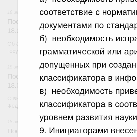
соответствие с нормат
18 июля 2026
Постановление Правительства Российск
документами по станда
18.07.2026 г. № 904
б) необходимость испра
Об авансировании
грамматической или ар
государственных контрактов
допущенных при создан
18 июля 2026
классификатора в инфо
Постановление Правительства Российск
18.07.2026 г. № 909
в) необходимость прив
О внесении изменения в постановление Правител
классификатора в соот
Федерации от 17 февраля 2024 г. № 179
уровнем развития науки,
18 июля 2026
9. Инициаторами внесе
Постановление Правительства Российск