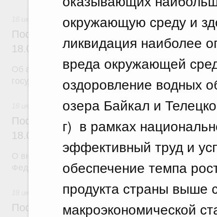
оказывающих наибольше
окружающую среду и здо
18 июля 2026
Постановление Правительства Российск
ликвидация наиболее о
18.07.2026 г. № 904
вреда окружающей сред
Об авансировании
оздоровление водных об
государственных контрактов
озера Байкал и Телецко
18 июля 2026
Постановление Правительства Российск
г) в рамках национальн
18.07.2026 г. № 909
эффективный труд и ус
О внесении изменения в постановление Правител
обеспечение темпа рост
Федерации от 17 февраля 2024 г. № 179
продукта страны выше 
18 июля 2026
макроэкономической ст
Постановление Правительства Российск