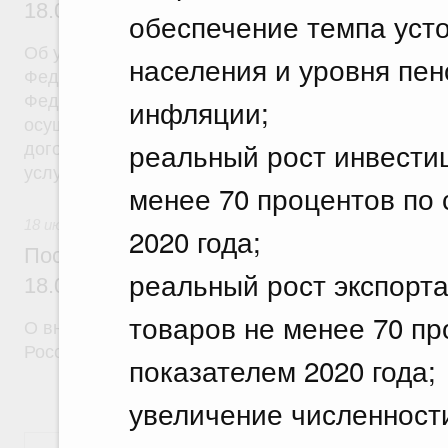
18.07.2026 г. № 908
обеспечение темпа уст
Об утверждении Правил уведомления частным д
населения и уровня пен
Федеральной службы войск национальной гварди
Федерации (территориального органа), предоста
инфляции;
осуществление частной детективной деятельност
реальный рост инвестиц
договора на оказание сыскных услуг и об оконча
услуг
менее 70 процентов по
18 июля 2026
2020 года;
Постановление Правительства Российск
реальный рост экспорт
18.07.2026 г. № 910
товаров не менее 70 пр
О внесении изменений в некоторые акты Правите
Российской Федерации
показателем 2020 года;
увеличение численност