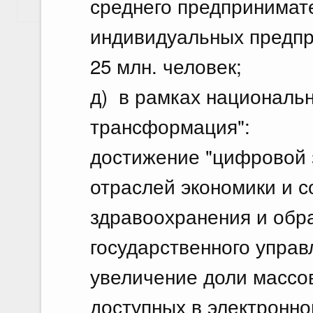
среднего предпринимат
Показать еще
индивидуальных предпр
25 млн. человек;
д) в рамках националь
трансформация":
достижение "цифровой 
отраслей экономики и с
здравоохранения и обра
государственного управ
увеличение доли массо
доступных в электронно