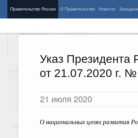
Правительство России
О Правительстве
Новости
Заседан
Председатель Правительства
М
Вице-премьеры
М
Указ Президента 
от 21.07.2020 г. №
Демография
Занято
Работа Правительства
Здоровье
Технол
Образование
Эконом
Культура
Финан
21 июля 2020
Общество
Социал
Государство
О национальных целях развития Ро
Стратегии
Государственные программы
Национальн