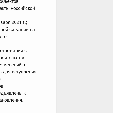
 объектов
акты Российской
варя 2021 г.;
ной ситуации на
ого
ответствии с
троительстве
изменений в
о дня вступления
я.
в,
едъявлены к
ановления,