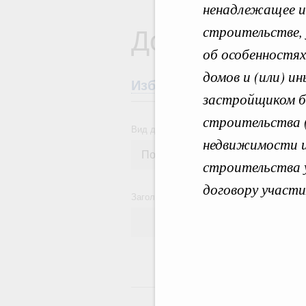
ненадлежащее ис
Документы
строительстве, 
об особенностях
домов и (или) 
Избранные документы со
застройщиком бо
строительства (
Вид документа
недвижимости и 
строительства 
договору участи
Заголовок или текст документа
24