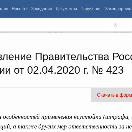
стве
Новости
Заседания
Документы
Поручения
Законопроект
ь Правительства
Министерства и ведомства
Советы и
еры
Министры
По регио
вление Правительства Рос
и от 02.04.2020 г. № 423
мография
Занятость и труд
Экология
ровье
Технологическое развитие
Жильё и горо
азование
Экономика. Регулирование
Транспорт и с
ьтура
Финансы
Энергетика
щество
Социальные услуги
Промышленно
Скачать в форм
ударство
Сельское хоз
 особенностей применения неустойки (штрафа, 
ограммы
Национальные проекты
ций, а также других мер ответственности за не