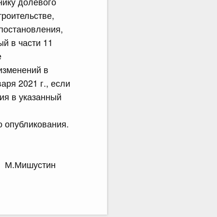
нику долевого
троительстве,
 постановления,
й в части 11
е
изменений в
ря 2021 г., если
ия в указанный
о опубликования.
М.Мишустин