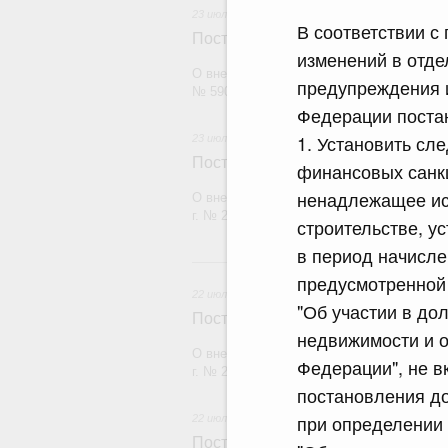
23 июля 2026
В соответствии с 
Постановление Правительства Рос
изменений в отд
О внесении изменений в постановление П
предупреждения 
№ 590
Федерации поста
1. Установить сл
23 июля 2026
Постановление Правительства Рос
финансовых санкц
ненадлежащее ис
О внесении изменений в постановление П
г. № 2439
строительстве, у
в период начисле
2
предусмотренной 
22 июля 2026
"Об участии в до
Постановление Правительства Рос
недвижимости и о
О внесении изменений в постановление П
Федерации", не в
г. № 2177
постановления до 
при определении 
22 июля 2026
Постановление Правительства Рос