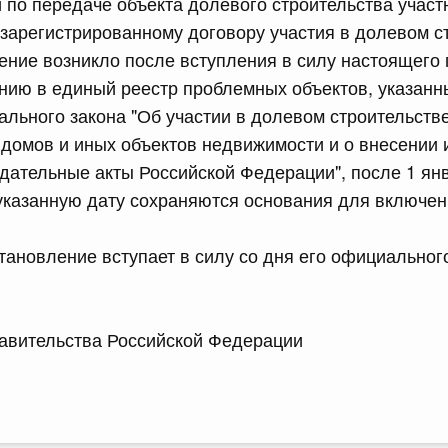
и по передаче объекта долевого строительства участ
рактов
 зарегистрированному договору участия в долевом с
ение возникло после вступления в силу настоящего
сийской Федерации от 18.07.2026 г. № 909
ию в единый реестр проблемных объектов, указанны
Правительства Российской Федерации от 17 февраля
ального закона "Об участии в долевом строительств
домов и иных объектов недвижимости и о внесении 
дательные акты Российской Федерации", после 1 янва
указанную дату сохраняются основания для включен
сийской Федерации от 18.07.2026 г. № 908
стным детективом Федеральной службы войск
тановление вступает в силу со дня его официальног
ции (территориального органа), предоставившей
ктивной деятельности, о заключении договора на
оказания сыскных услуг
 Правительства Российской Федерации 
сийской Федерации от 18.07.2026 г. № 910
 Правительства Российской Федерации
1