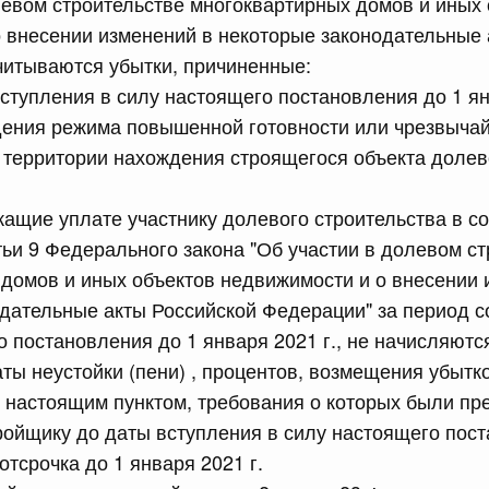
левом строительстве многоквартирных домов и иных
 внесении изменений в некоторые законодательные 
равительства Российской Федерации от 28 марта 2026 г.
читываются убытки, причиненные:
вступления в силу настоящего постановления до 1 ян
дения режима повышенной готовности или чрезвычай
сийской Федерации от 22.07.2026 г. № 925
 территории нахождения строящегося объекта долев
 Правительства Российской Федерации
ащие уплате участнику долевого строительства в со
атьи 9 Федерального закона "Об участии в долевом с
сийской Федерации от 22.07.2026 г. № 922
домов и иных объектов недвижимости и о внесении 
законодательства Российской Федерации в сфере
дательные акты Российской Федерации" за период с
о постановления до 1 января 2021 г., не начисляютс
 июля, вторник
ты неустойки (пени) , процентов, возмещения убытко
 настоящим пунктом, требования о которых были пр
сийской Федерации от 21.07.2026 г. № 917
ойщику до даты вступления в силу настоящего пост
равительства Российской Федерации от 27 октября 2021
отсрочка до 1 января 2021 г.