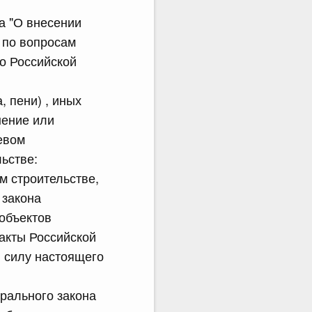
на "О внесении
 по вопросам
о Российской
 пени) , иных
нение или
евом
ьстве:
м строительстве,
 закона
 объектов
акты Российской
в силу настоящего
рального закона