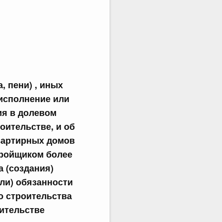
 пени) , иных
еисполнение или
ия в долевом
оительстве, и об
вартирных домов
тройщиком более
 (создания)
или) обязанности
о строительства
оительстве