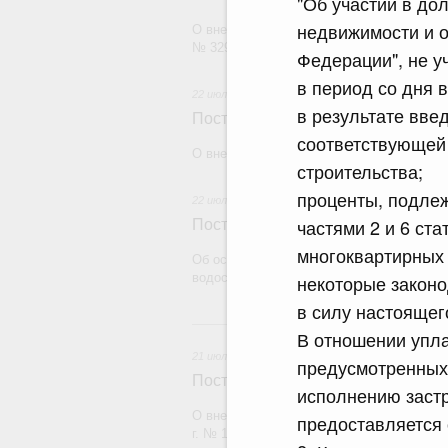
"Об участии в до
недвижимости и о
О внесении изменения в постановление П
№ 329
Федерации", не у
в период со дня 
22 июля 2026
в результате вве
Постановление Правительства Рос
соответствующей
О внесении изменений в некоторые акты
строительства;
проценты, подлеж
22 июля 2026
частями 2 и 6 ст
Постановление Правительства Рос
многоквартирных 
Об особенностях применения положений 
водоснабжения и водоотведения
некоторые законо
в силу настоящег
21
В отношении упла
21 июля 2026
предусмотренных
Постановление Правительства Рос
исполнению застр
О внесении изменений в постановление П
предоставляется 
г. № 1838