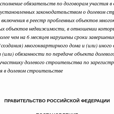
полнение обязательств по договорам участия в 
установленных законодательством о долевом ст
 включения в реестр проблемных объектов мног
иных объектов недвижимости, в отношении котор
 справками к ним
Поиск по всем докумен
лее чем на 6 месяцев нарушены сроки завершени
создания) многоквартирного дома и (или) иного
Номер
(или) обязанности по передаче объекта долевог
участнику долевого строительства по зарегист
я в долевом строительстве
Дата подпи
ПРАВИТЕЛЬСТВО РОССИЙСКОЙ ФЕДЕРАЦИИ
 июля, пятница