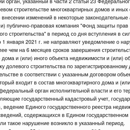
й орган, указанный в части 2 статьи 23 Федеральног
левом строительстве многоквартирных домов и иных
 внесении изменений в некоторые законодательные 
сийской Федерации от 21.07.2026 г. № 916
ли) публично-правовая компания "Фонд защиты прав 
равительства Российской Федерации от 25 ноября 2025
ого строительства" в период со дня вступления в си
 1 января 2021 г. не направляют уведомление о на
ее чем на 6 месяцев сроков завершения строительст
сийской Федерации от 21.07.2026 г. № 918
 дома и (или) иного объекта недвижимости и (или) о
равительства Российской Федерации от 29 июня 2021 г.
ку долевого строительства по зарегистрированному 
ельстве в соответствии с указанным договором объе
оторый входит в состав многоквартирного дома и (или
сийской Федерации от 21.07.2026 г. № 920
федеральный орган исполнительной власти и его т
ляющие государственный кадастровый учет, госуда
равительства Российской Федерации от 30 сентября
, ведение Единого государственного реестра недви
сведений, содержащихся в Едином государственном 
ли такое нарушение возникло в указанный период.
сийской Федерации от 21.07.2026 г. № 919