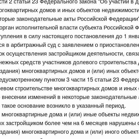
асти 2 статьи 23 Федерального закона "Об участии в 
равительства Российской Федерации от 12 марта 2022 г.
огоквартирных домов и иных объектов недвижимости
торые законодательные акты Российской Федерации
юля, понедельник
рган исполнительной власти субъекта Российской 
тупления в силу настоящего постановления до 1 янва
сийской Федерации от 20.07.2026 г. № 915
я в арбитражный суд с заявлением о приостановлен
к осуществления застройщиком деятельности, связ
равительства Российской Федерации от 1 декабря 2021
ежных средств участников долевого строительства
оздания) многоквартирных домов и (или) иных объек
 июля, суббота
едусмотренному пунктом 3 части 15 статьи 23 Федер
левом строительстве многоквартирных домов и иных
сийской Федерации от 18.07.2026 г. № 906
 внесении изменений в некоторые законодательные 
равительства Российской Федерации от 27 апреля 2024
 такое основание возникло в указанный период.
то многоквартирные дома и (или) иные объекты недви
ых застройщиком более чем на 6 месяцев нарушены 
сийской Федерации от 18.07.2026 г. № 904
оздания) многоквартирного дома и (или) иного объек