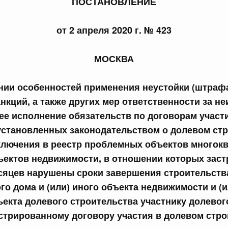
ПОСТАНОВЛЕНИЕ
сийской Федерации от 24.07.2026 г. № 933
от 2 апреля 2020 г. № 423
четной процентной ставки размещения средств резерва
ования Российской Федерации по обязательному
МОСКВА
3 июля, четверг
нии особенностей применения неустойки (штрафа,
кций, а также других мер ответственности за н
сийской Федерации от 23.07.2026 г. № 927
е исполнение обязательств по договорам участ
 внесении изменений в Соглашение о единых принципах и
установленных законодательством о долевом стр
й (изделий медицинского назначения и медицинской
еского союза от 23 декабря 2014 года
ключения в реестр проблемных объектов многок
бъектов недвижимости, в отношении которых зас
есяцев нарушены сроки завершения строительства
сийской Федерации от 23.07.2026 г. № 926
о дома и (или) иного объекта недвижимости и (
 между Правительством Российской Федерации и
ъекта долевого строительства участнику долевог
менной трудовой деятельности граждан одного
арства
стрированному договору участия в долевом стр