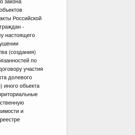
о закона
 объектов
акты Российской
граждан -
лу настоящего
рушении
ва (создания)
бязанностей по
договору участия
кта долевого
) иного объекта
ерриториальные
рственную
жимости и
реестре