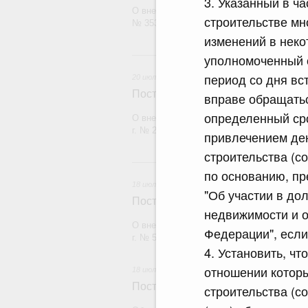
3. Указанный в ч
О внесении изменения в постановление П
строительстве мн
№ 353
изменений в неко
20 и
уполномоченный о
период со дня вс
20 июля 2026
Постановление Правительства Рос
вправе обращатьс
определенный сро
О внесении изменений в постановление П
г. № 2148
привлечением ден
строительства (с
18
по основанию, пр
18 июля 2026
"Об участии в до
Постановление Правительства Рос
недвижимости и о
О внесении изменений в постановление П
Федерации", если
г. № 555
4. Установить, ч
отношении котор
18 июля 2026
Постановление Правительства Рос
строительства (с