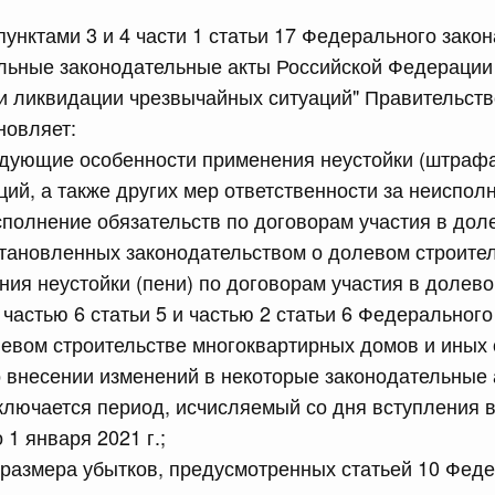
пунктами 3 и 4 части 1 статьи 17 Федерального зако
сийской Федерации от 23.07.2026 г. № 928
ельные законодательные акты Российской Федерации
равительства Российской Федерации от 20 июля 2011 г.
и ликвидации чрезвычайных ситуаций" Правительств
новляет:
едующие особенности применения неустойки (штрафа,
сийской Федерации от 23.07.2026 г. № 929
ий, а также других мер ответственности за неиспол
полнение обязательств по договорам участия в дол
равительства Российской Федерации от 24 декабря 2021
становленных законодательством о долевом строител
ния неустойки (пени) по договорам участия в долево
2 июля, среда
частью 6 статьи 5 и частью 2 статьи 6 Федерального
левом строительстве многоквартирных домов и иных
сийской Федерации от 22.07.2026 г. № 921
 внесении изменений в некоторые законодательные 
равительства Российской Федерации от 30 ноября 2022
ключается период, исчисляемый со дня вступления 
1 января 2021 г.;
размера убытков, предусмотренных статьей 10 Феде
сийской Федерации от 22.07.2026 г. № 924