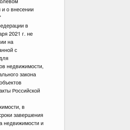
долевом
 и о внесении
"
Федерации в
ря 2021 г. не
ии на
анной с
 для
тов недвижимости,
ального закона
 объектов
акты Российской
жимости, в
сроки завершения
та недвижимости и