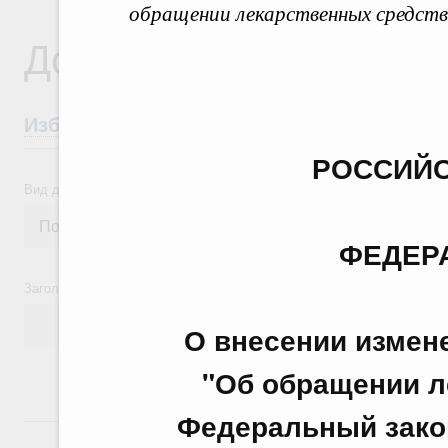
обращении лекарственных средств
Документы
Избранные документы со справками к ни
РОССИЙС
Вид документа
ФЕДЕР
Заголовок или текст документа
О внесении измен
"Об обращении л
Федеральный зако
24 июля, пятница