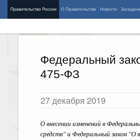
Правительство России
О Правительстве
Новости
Заседан
Председатель Правительства
М
Вице-премьеры
М
Федеральный закон
475-ФЗ
Демография
Занято
Работа Правительства
Здоровье
Технол
Образование
Эконом
Культура
Финан
27 декабря 2019
Общество
Социал
Государство
О внесении изменений в Федеральн
Стратегии
Государственные программы
Национальн
средств" и Федеральный закон "О 