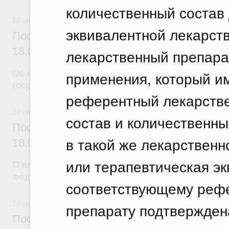
количественный состав
18 июля 2026
эквивалентной лекарст
Постановление Правительства Российск
18.07.2026 г. № 904
лекарственный препара
Об авансировании
применения, который им
государственных контрактов
референтный лекарстве
18 июля 2026
состав и количественн
Постановление Правительства Российск
в такой же лекарствен
18.07.2026 г. № 909
или терапевтическая эк
О внесении изменения в постановление Правител
Федерации от 17 февраля 2024 г. № 179
соответствующему реф
18 июля 2026
препарату подтвержден
Постановление Правительства Российск