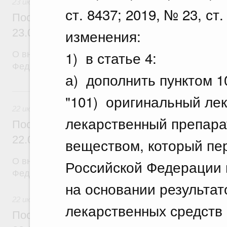
23 июля 2026
ст. 8437; 2019, № 23, ст
Постановление Правительства Российск
изменения:
23.07.2026 г. № 929
1) в статье 4:
О внесении изменений в постановление Правител
Федерации от 24 декабря 2021 г. № 2439
а) дополнить пунктом 
22 июля, среда
"101) оригинальный лек
22 июля 2026
лекарственный препара
Постановление Правительства Российск
22.07.2026 г. № 921
веществом, который пе
О внесении изменений в постановление Правител
Российской Федерации 
Федерации от 30 ноября 2022 г. № 2177
на основании результат
22 июля 2026
лекарственных средств
Постановление Правительства Российск