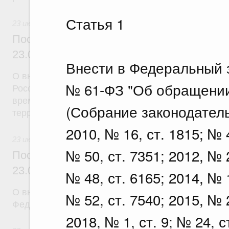
Статья 1
23 июля 2026
Постановление Правительства Российск
23.07.2026 г. № 926
Внести в Федеральный з
О внесении на ратификацию Соглашения между 
№ 61-ФЗ "Об обращении
Российской Федерации и Правительством Респуб
временной трудовой деятельности граждан одног
(Собрание законодател
территории другого государства
2010, № 16, ст. 1815; № 4
23 июля 2026
№ 50, ст. 7351; 2012, № 2
Постановление Правительства Российск
23.07.2026 г. № 928
№ 48, ст. 6165; 2014, № 1
О внесении изменений в постановление Правител
№ 52, ст. 7540; 2015, № 2
Федерации от 20 июля 2011 г. № 590
2018, № 1, ст. 9; № 24, с