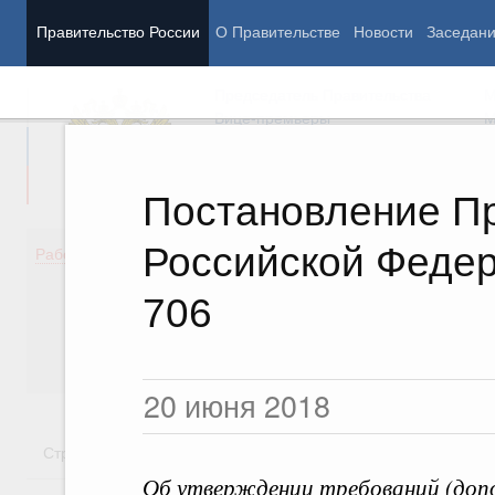
Правительство России
О Правительстве
Новости
Заседан
Председатель Правительства
М
Вице-премьеры
М
Постановление П
Российской Федер
Демография
Занято
Работа Правительства
Здоровье
Технол
Образование
Эконом
706
Культура
Финан
Общество
Социал
Государство
20 июня 2018
Стратегии
Государственные программы
Национальн
Об утверждении требований (доп