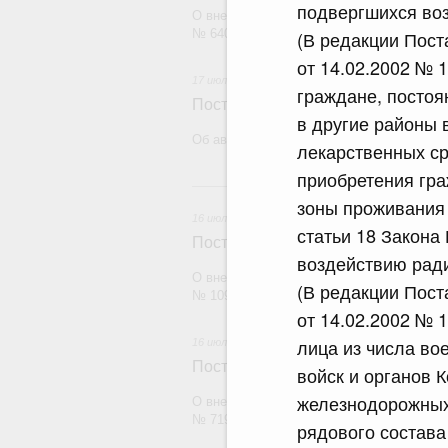
подвергшихся во
О внесении изменений в постановление П
№ 640
(В редакции Пос
от 14.02.2002 № 1
17 июля 2026
граждане, постоя
Постановление Правительства Рос
в другие районы 
Об авансировании государственного конт
лекарственных ср
приобретения гр
1
зоны проживания 
16 июля 2026
статьи 18 Закона
Постановление Правительства Рос
воздействию рад
О внесении изменений в постановление П
(В редакции Пос
№ 1098
от 14.02.2002 № 1
лица из числа в
16 июля 2026
Постановление Правительства Рос
войск и органов 
железнодорожных
О внесении изменений в постановление П
№ 719
рядового состава