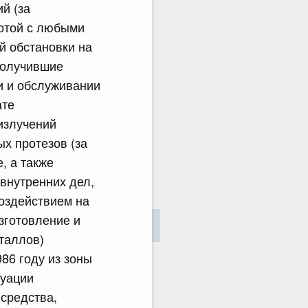
й (за
ботой с любыми
й обстановки на
получившие
и и обслуживании
там
ате
излучений
х протезов (за
, а также
внутренних дел,
оздействием на
сания
зготовление и
Найти
таллов)
86 году из зоны
куации
 средства,