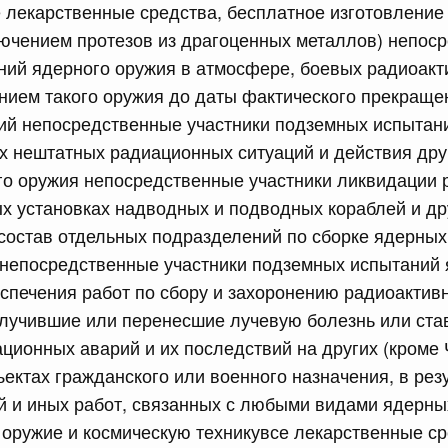
е лекарственные средства, бесплатное изготовление
лючением протезов из драгоценных металлов) непос
сийской Федерации от 16.07.2026 г. № 896
ний ядерного оружия в атмосфере, боевых радиоакт
равительства Российской Федерации от 30 сентября
нием такого оружия до даты фактического прекраще
ий непосредственные участники подземных испытан
ях нештатных радиационных ситуаций и действия др
сийской Федерации от 16.07.2026 г. № 900
го оружия непосредственные участники ликвидации
равительства Российской Федерации от 7 сентября 2018
х установках надводных и подводных кораблей и др
состав отдельных подразделений по сборке ядерных
непосредственные участники подземных испытаний 
5 июля, среда
спечения работ по сбору и захоронению радиоактив
олучившие или перенесшие лучевую болезнь или ст
сийской Федерации от 15.07.2026 г. № 893
ционных аварий и их последствий на других (кроме
равительства Российской Федерации от 11 ноября 2023 г.
ектах гражданского или военного назначения, в рез
й и иных работ, связанных с любыми видами ядерны
оружие и космическую техникувсе лекарственные ср
сийской Федерации от 15.07.2026 г. № 892