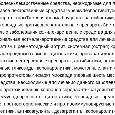
болезньлекарственные средства, необходимые для л
обеспечение проведения аварийно-восстановительных
 связанных с ликвидацией последствий чрезвычайной
авсе лекарственные средстваТуберкулезпротивотуб
риториях Республики Дагестан и Чеченской Республики
опротекторыТяжелая форма бруцеллезаантибиотики, 
стероидные противовоспалительные препаратыСист
сийской Федерации от 15.07.2026 г. № 888
елые заболевания кожилекарственные средства для 
хиальная астмалекарственные средства для лечени
ий Президента Российской Федерации
тизм и ревматоидный артрит, системная (острая) кр
астероидные гормоны, цитостатики, препараты колл
сийской Федерации от 15.07.2026 г. № 890
ельные нестероидные препараты, антибиотики, анти
чные гликозиды, коронаролитики, мочегонные, антаг
но-производственного типа, созданной на территории
лики Татарстан
ндропротекторыИнфаркт миокарда (первые шесть мес
редства, необходимые для лечения данного заболе
по протезированию клапанов сердцаантикоагулянты
сийской Федерации от 15.07.2026 г. № 891
иммунодепрессанты, цитостатики, стероидные гормо
х образований городской округ город Саяногорск
, противогерпетические и противоиммуновирусные 
льный район Республики Хакасия особой экономической
па
септики, антикоагулянты, дезагреганты, коронаролит
2