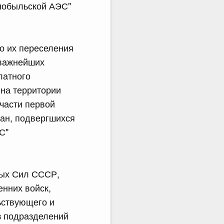
нобыльской АЭС"
о их переселения
 важнейших
латного
на территории
 части первой
дан, подвергшихся
С"
ных Сил СССР,
енних войск,
ьствующего и
з подразделений