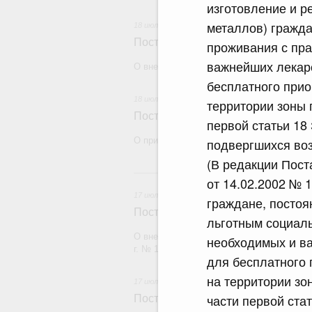
изготовление и р
металлов) гражд
18 июля 2026
Постановление Правительства Рос
проживания с пра
важнейших лекарс
О внесении изменений в некоторые акты
бесплатного при
18 июля 2026
территории зоны 
Постановление Правительства Рос
первой статьи 18
О признании утратившими силу некоторы
подвергшихся во
(В редакции Пос
17
от 14.02.2002 № 1
17 июля 2026
граждане, посто
Постановление Правительства Рос
льготным социаль
О внесении изменений в постановление П
необходимых и в
г. № 1380
для бесплатного
на территории зо
17 июля 2026
части первой ста
Постановление Правительства Рос