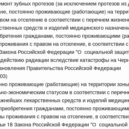
емонт зубных протезов (за исключением протезов из
ане, постоянно проживающие (работающие) на терри
сийской Федерации от 18.07.2026 г. № 913
вом на отселение в соответствии с перечнем жизне
твенных средств и изделий медицинского назначен
 Правительства Российской Федерации
обретения гражданами, постоянно проживающими (р
проживания с правом на отселение, в соответствии с
сийской Федерации от 18.07.2026 г. № 912
 Закона Российской Федерации "О социальной защит
х актов Правительства Российской Федерации
здействию радиации вследствие катастрофы на Чер
тановления Правительства Российской Федерации
 июля, пятница
03)
янно проживающие (работающие) на территории зоны
сийской Федерации от 17.07.2026 г. № 903
но-экономическим статусом в соответствии с переч
равительства Российской Федерации от 5 сентября 2025
ажнейших лекарственных средств и изделий медицин
 приобретения гражданами, постоянно проживающим
ны проживания с правом на отселение, в соответстви
тьи 18 Закона Российской Федерации "О социальной
сийской Федерации от 17.07.2026 г. № 902