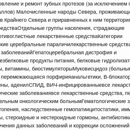
овление и ремонт зубных протезов (за исключением 
лушеного риса (риса-сырца) за пределы территории
аллов) Малочисленные народы Севера, проживающи
е являющиеся членами Евразийского экономического
в Крайнего Севера и приравненных к ним территори
редстваОтдельные группы населения, страдающие
отивоглистные лекарственные средстваКатегории
сийской Федерации от 15.07.2026 г. № 894
ские церебральные параличилекарственные средств
и заболеванийГепатоцеребральная дистрофия и
 Правительства Российской Федерации
езбелковые продукты питания, белковые гидролизат
ы, витамины, биостимуляторыМуковисцидоз (больны
сийской Федерации от 15.07.2026 г. № 895
перемежающаяся порфирияанальгетики, В-блокато
равительства Российской Федерации от 22 сентября
гены, аденилСПИД, ВИЧ-инфицированныевсе лекарс
ические заболеваниявсе лекарственные средства, п
бельным онкологическим больнымГематологические 
сийской Федерации от 15.07.2026 г. № 889
топения, наследственные гемопатиицитостатики, им
, стероидные и нестероидные гормоны, антибиотики
 иных межбюджетных трансфертов, источником
тся бюджетные ассигнования резервного фонда
чения данных заболеваний и коррекции осложнений
з федерального бюджета бюджетам Республики Дагестан