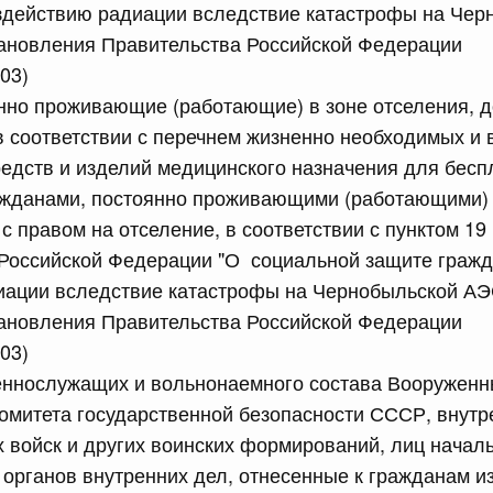
здействию радиации вследствие катастрофы на Чер
равительства Российской Федерации от 26 июня 2015 г.
тановления Правительства Российской Федерации
03)
нно проживающие (работающие) в зоне отселения, д
сийской Федерации от 17.07.2026 г. № 901
в соответствии с перечнем жизненно необходимых и
ракта
едств и изделий медицинского назначения для бесп
ажданами, постоянно проживающими (работающими) 
6 июля, четверг
с правом на отселение, в соответствии с пунктом 19
 Российской Федерации "О социальной защите граж
сийской Федерации от 16.07.2026 г. № 898
иации вследствие катастрофы на Чернобыльской АЭ
равительства Российской Федерации от 30 июня 2021 г.
тановления Правительства Российской Федерации
03)
оеннослужащих и вольнонаемного состава Вооружен
сийской Федерации от 16.07.2026 г. № 899
Комитета государственной безопасности СССР, внутр
 войск и других воинских формирований, лиц начал
равительства Российской Федерации от 17 июля 2015 г.
 органов внутренних дел, отнесенные к гражданам и