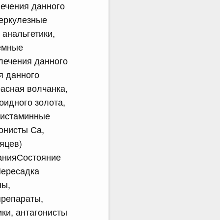
ечения данного
еркулезные
анальгетики,
емные
лечения данного
я данного
асная волчанка,
оидного золота,
гистаминные
онисты Са,
яцев)
ванияСостояние
Пересадка
ны,
препараты,
ики, антагонисты