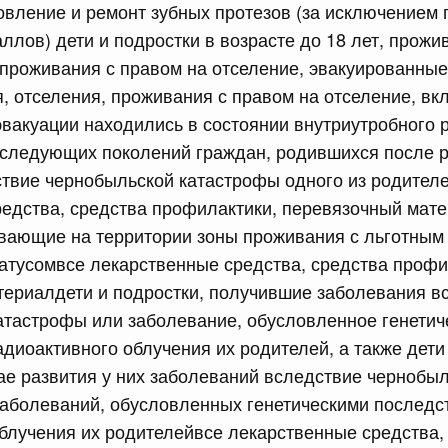
овление и ремонт зубных протезов (за исключением 
сийской Федерации от 18.07.2026 г. № 905
ллов) дети и подростки в возрасте до 18 лет, прож
 проживания с правом на отселение, эвакуированны
епеней и присвоения ученых званий, предусмотренных
тации Российской Федерации, лицам, указанным в части
я, отселения, проживания с правом на отселение, вк
бенностях правового регулирования отношений в сферах
ем в Российскую Федерацию Донецкой Народной
эвакуации находились в состоянии внутриутробного р
ики, Запорожской области, Херсонской области и
оследующих поколений граждан, родившихся после 
рации новых субъектов - Донецкой Народной
ики, Запорожской области, Херсонской области и о
твие чернобыльской катастрофы одного из родител
дательные акты Российской Федерации"
едства, средства профилактики, перевязочный мате
вающие на территории зоны проживания с льготным
атусомвсе лекарственные средства, средства профи
сийской Федерации от 18.07.2026 г. № 907
териалдети и подростки, получившие заболевания в
равительства Российской Федерации от 3 декабря 2004
атастрофы или заболевание, обусловленное генетич
диоактивного облучения их родителей, а также дет
ае развития у них заболеваний вследствие чернобы
сийской Федерации от 18.07.2026 г. № 914
заболеваний, обусловленных генетическими последс
ванию платежных карт "Мир" при предоставлении
блучения их родителейвсе лекарственные средства,
щиты (поддержки) и иных льгот