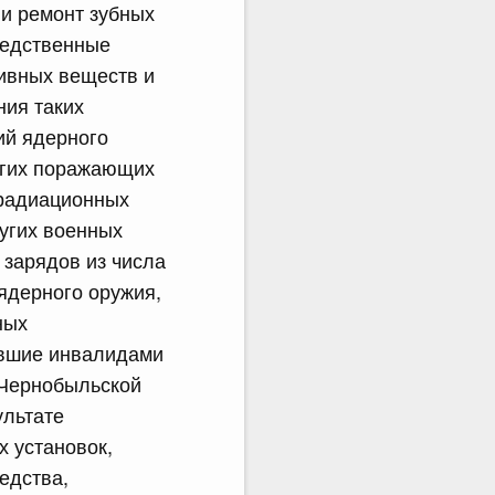
 и ремонт зубных
редственные
ивных веществ и
ния таких
ий ядерного
угих поражающих
 радиационных
угих военных
 зарядов из числа
ядерного оружия,
ных
авшие инвалидами
 Чернобыльской
ультате
х установок,
едства,