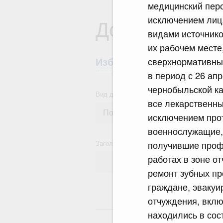
медицинский перс
исключением лиц,
Документы
видами источнико
их рабочем мест
сверхнормативны
Избранные документы со
в период с 26 апр
чернобыльской к
Вид документа
все лекарственны
исключением прот
военнослужащие, 
Заголовок или текст документа
получившие проф
работах в зоне о
ремонт зубных пр
граждане, эвакуи
отчуждения, вклю
18
находились в сос