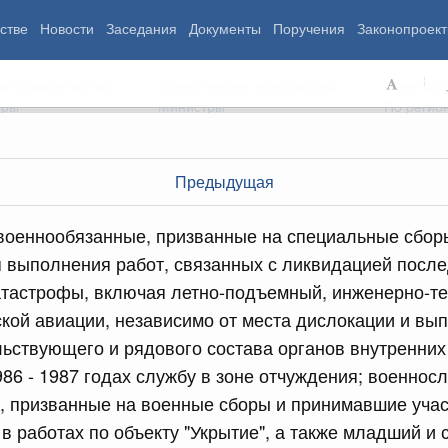
стве
Новости
Заседания
Документы
Поручения
Законопроект
ь Правительства
Министерства и ведомства
Советы и
еры
Министры
По регио
Предыдущая
мография
Занятость и труд
Экология
военнообязанные, призванные на специальные сбор
ровье
Технологическое развитие
Жильё и горо
я выполнения работ, связанных с ликвидацией посл
азование
Экономика. Регулирование
Транспорт и с
атастрофы, включая летно-подъемный, инженерно-те
ьтура
Финансы
Энергетика
щество
Социальные услуги
Промышленно
кой авиации, независимо от места дислокации и в
ударство
Сельское хоз
льствующего и рядового состава органов внутренних
86 - 1987 годах службу в зоне отчуждения; военнос
, призванные на военные сборы и принимавшие учас
ограммы
Национальные проекты
 в работах по объекту "Укрытие", а также младший и