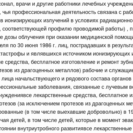
онал, врачи и другие работники лечебных учреждени
 чья профессиональная деятельность связана с ра
в ионизирующих излучений в условиях радиационно
е, соответствующей профилю проводимой работы) , 
е дозы облучения при оказании медицинской помощ
 справками к ним
Поиск по всем докумен
еля по 30 июня 1986 г. лиц, пострадавших в результ
атастрофы и являвшихся источником ионизирующих 
Номер
е средства, бесплатное изготовление и ремонт зубны
езов из драгоценных металлов) рабочие и служащие
лица начальствующего и рядового состава органов 
ессиональные заболевания, связанные с лучевым в
Дата подпи
тчуждениявсе лекарственные средства, бесплатное и
отезов (за исключением протезов из драгоценных ме
рованные (в том числе выехавшие добровольно) в 19
чая детей, в том числе детей, которые в момент эва
 июля, суббота
тоянии внутриутробного развитиявсе лекарственные