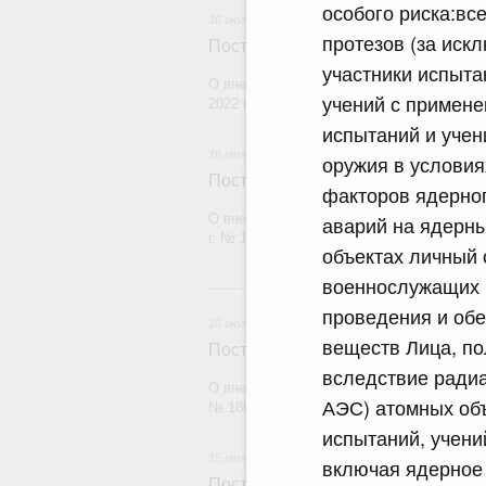
особого риска:вс
16 июля 2026
протезов (за иск
Постановление Правительства Рос
участники испыта
О внесении изменений в постановление П
учений с примене
2022 г. № 1728
испытаний и учен
16 июля 2026
оружия в услови
Постановление Правительства Рос
факторов ядерно
О внесении изменений в постановление П
аварий на ядерны
г. № 1065
объектах личный 
военнослужащих 
1
проведения и обе
15 июля 2026
веществ Лица, п
Постановление Правительства Рос
вследствие радиа
О внесении изменений в постановление П
АЭС) атомных объ
№ 1896
испытаний, учени
15 июля 2026
включая ядерное 
Постановление Правительства Рос