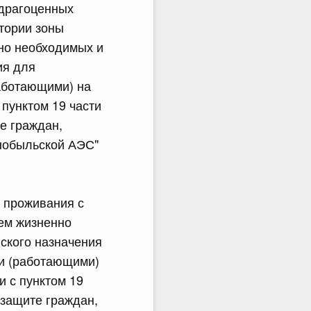
 драгоценных
тории зоны
нно необходимых и
ия для
аботающими) на
 пунктом 19 части
е граждан,
нобыльской АЭС"
 проживания с
нем жизненно
ского назначения
и (работающими)
и с пунктом 19
 защите граждан,