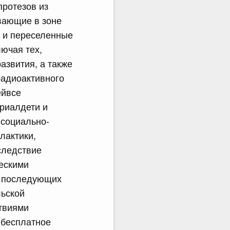
протезов из
ивающие в зоне
е и переселенные
лючая тех,
азвития, а также
радиоактивного
ейвсе
риалдети и
 социально-
лактики,
следствие
ескими
и последующих
льской
твиями
 бесплатное