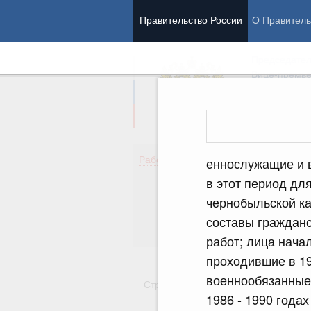
Правительство России
О Правитель
Председател
Вице-премь
Де
Работа Правительства
еннослужащие и 
Здо
в этот период дл
Обр
чернобыльской к
Кул
Об
составы гражданс
Гос
работ; лица нача
проходившие в 19
военнообязанные
Стратегии
Государственные пр
1986 - 1990 годах