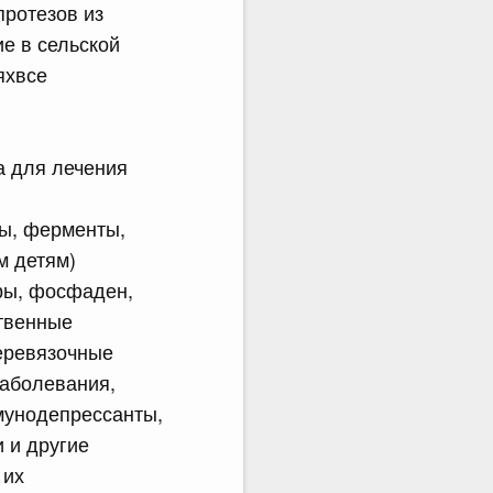
протезов из
е в сельской
яхвсе
а для лечения
ы, ферменты,
м детям)
ры, фосфаден,
твенные
еревязочные
заболевания,
мунодепрессанты,
 и другие
 их