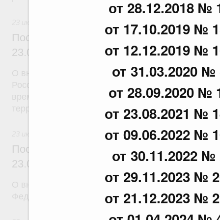
от 28.12.2018 № 
23 июля 2026
от 17.10.2019 № 1
Постановление Правительства Российск
от 12.12.2019 № 1
23.07.2026 г. № 926
от 31.03.2020 № 
О внесении на ратификацию Соглашения между 
Российской Федерации и Правительством Респуб
от 28.09.2020 № 
временной трудовой деятельности граждан одног
территории другого государства
от 23.08.2021 № 1
от 09.06.2022 № 1
23 июля 2026
Постановление Правительства Российск
от 30.11.2022 № 
23.07.2026 г. № 928
от 29.11.2023 № 2
О внесении изменений в постановление Правител
от 21.12.2023 № 2
Федерации от 20 июля 2011 г. № 590
от 01.04.2024 № 