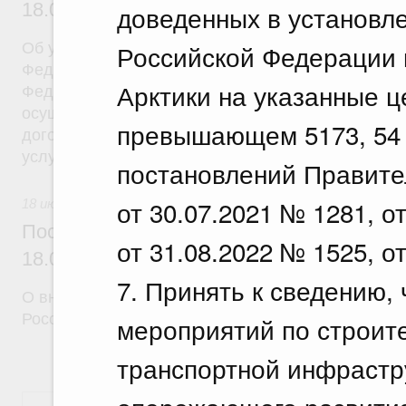
18.07.2026 г. № 908
доведенных в установл
Российской Федерации 
Об утверждении Правил уведомления частным д
Федеральной службы войск национальной гварди
Арктики на указанные ц
Федерации (территориального органа), предоста
осуществление частной детективной деятельност
превышающем 5173, 54 
договора на оказание сыскных услуг и об оконча
услуг
постановлений Правите
от 30.07.2021 № 1281, о
18 июля 2026
Постановление Правительства Российск
от 31.08.2022 № 1525, о
18.07.2026 г. № 910
7. Принять к сведению,
О внесении изменений в некоторые акты Правите
Российской Федерации
мероприятий по строит
транспортной инфрастр