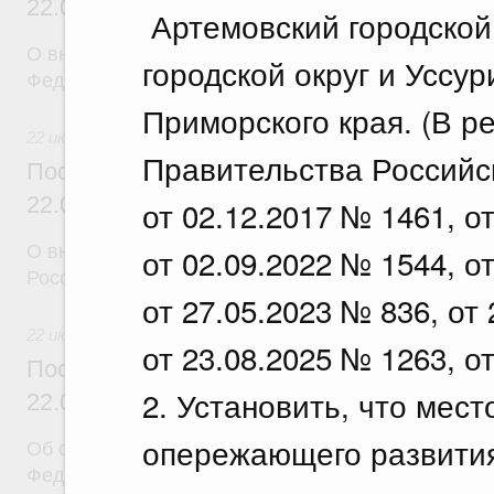
22.07.2026 г. № 924
Артемовский городской
О внесении изменения в постановление Правител
городской округ и Уссур
Федерации от 28 марта 2026 г. № 329
Приморского края. (В р
22 июля 2026
Правительства Российс
Постановление Правительства Российск
22.07.2026 г. № 925
от 02.12.2017 № 1461, о
О внесении изменений в некоторые акты Правите
от 02.09.2022 № 1544, о
Российской Федерации
от 27.05.2023 № 836, от
22 июля 2026
от 23.08.2025 № 1263, о
Постановление Правительства Российск
2. Установить, что мес
22.07.2026 г. № 922
опережающего развития
Об особенностях применения положений законод
Федерации в сфере водоснабжения и водоотвед