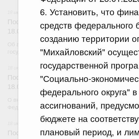
6. Установить, что фин
18 июля 2026
Постановление Правительства Российск
средств федерального 
18.07.2026 г. № 904
созданию территории 
Об авансировании
"Михайловский" осущес
государственных контрактов
государственной прогр
18 июля 2026
"Социально-экономичес
Постановление Правительства Российск
18.07.2026 г. № 909
федерального округа" 
О внесении изменения в постановление Правител
ассигнований, предусм
Федерации от 17 февраля 2024 г. № 179
бюджете на соответств
18 июля 2026
плановый период, и ли
Постановление Правительства Российск