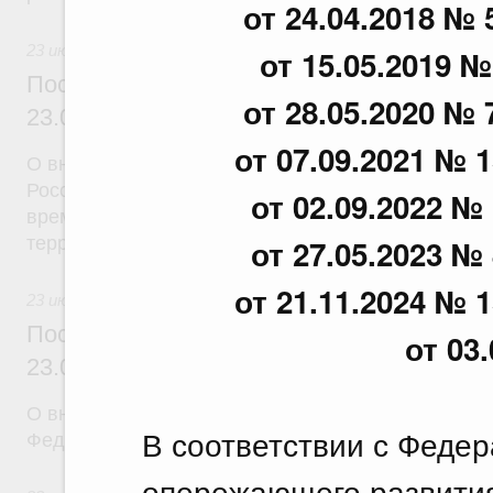
от 24.04.2018 № 
23 июля 2026
от 15.05.2019 №
Постановление Правительства Российск
от 28.05.2020 № 
23.07.2026 г. № 926
от 07.09.2021 № 1
О внесении на ратификацию Соглашения между 
Российской Федерации и Правительством Респуб
от 02.09.2022 № 
временной трудовой деятельности граждан одног
территории другого государства
от 27.05.2023 № 
от 21.11.2024 № 1
23 июля 2026
Постановление Правительства Российск
от 03
23.07.2026 г. № 928
О внесении изменений в постановление Правител
В соответствии с Феде
Федерации от 20 июля 2011 г. № 590
опережающего развития