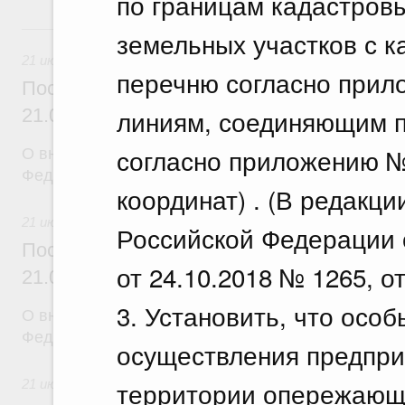
по границам кадастров
21 июля, вторник
земельных участков с 
21 июля 2026
перечню согласно прил
Постановление Правительства Российск
линиям, соединяющим п
21.07.2026 г. № 917
согласно приложению №
О внесении изменений в постановление Правител
Федерации от 27 октября 2021 г. № 1838
координат) . (В редакц
21 июля 2026
Российской Федерации о
Постановление Правительства Российск
от 24.10.2018 № 1265, о
21.07.2026 г. № 916
3. Установить, что осо
О внесении изменений в постановление Правител
Федерации от 25 ноября 2025 г. № 1880
осуществления предпри
территории опережающе
21 июля 2026