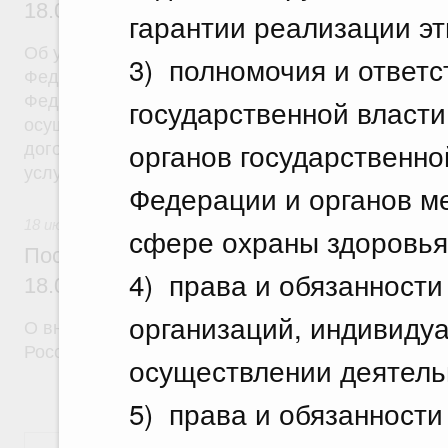
18.07.2026 г. № 908
гарантии реализации эт
Об утверждении Правил уведомления частным д
3) полномочия и ответс
Федеральной службы войск национальной гварди
Федерации (территориального органа), предоста
государственной власт
осуществление частной детективной деятельност
органов государственно
договора на оказание сыскных услуг и об оконча
услуг
Федерации и органов м
18 июля 2026
сфере охраны здоровья
Постановление Правительства Российск
4) права и обязанности
18.07.2026 г. № 910
организаций, индивиду
О внесении изменений в некоторые акты Правите
Российской Федерации
осуществлении деятель
5) права и обязанности