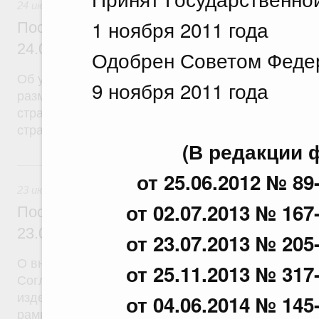
24 июля 2026
1 ноября 2011 года
Постановление Правительства Российск
24.07.2026 г. № 933
Одобрен Сов
Об утверждении Правил определения расчетной 
9 ноября 2011 года
размещения средств резерва Фонда пенсионного
страхования Российской Федерации по обязател
страхованию
(В редакции 
23 июля, четверг
от 25.06.2012 № 89
23 июля 2026
от 02.07.2013 № 167
Постановление Правительства Российск
23.07.2026 г. № 927
от 23.07.2013 № 205
О внесении на ратификацию Протокола о внесен
от 25.11.2013 № 317
Соглашение о единых принципах и правилах обр
изделий (изделий медицинского назначения и мед
от 04.06.2014 № 145
рамках Евразийского экономического союза от 23