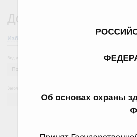
Документы
РОССИЙС
Избранные документы со справками к ни
ФЕДЕР
Вид документа
Заголовок или текст документа
Об основах охраны з
Ф
24 июля, пятница
Принят Госуда