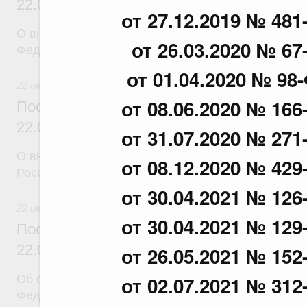
22.07.2026 г. № 924
от 27.12.2019 № 481
О внесении изменения в постановление Правител
от 26.03.2020 № 67
Федерации от 28 марта 2026 г. № 329
от 01.04.2020 № 98
22 июля 2026
от 08.06.2020 № 166
Постановление Правительства Российск
22.07.2026 г. № 925
от 31.07.2020 № 271
О внесении изменений в некоторые акты Правите
от 08.12.2020 № 429
Российской Федерации
от 30.04.2021 № 126
22 июля 2026
от 30.04.2021 № 129
Постановление Правительства Российск
22.07.2026 г. № 922
от 26.05.2021 № 152
Об особенностях применения положений законод
от 02.07.2021 № 312
Федерации в сфере водоснабжения и водоотвед