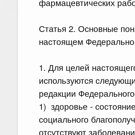
фармацевтических рабо
Показать еще
Статья 2. Основные пон
настоящем Федерально
1. Для целей настоящег
используются следующи
редакции Федерального 
1) здоровье - состояни
социального благополуч
отсутствуют заболевани