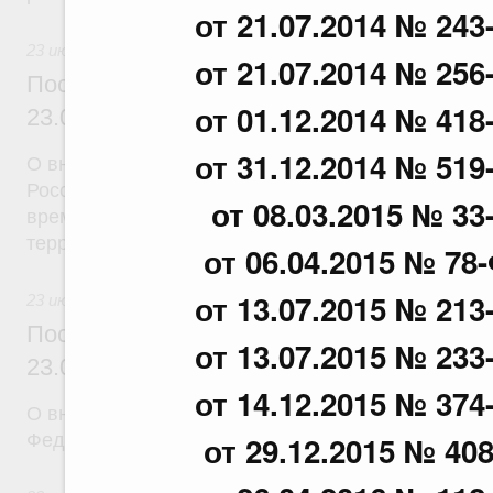
от 21.07.2014 № 243
23 июля 2026
от 21.07.2014 № 256
Постановление Правительства Российск
от 01.12.2014 № 418
23.07.2026 г. № 926
от 31.12.2014 № 519
О внесении на ратификацию Соглашения между 
Российской Федерации и Правительством Респуб
от 08.03.2015 № 33
временной трудовой деятельности граждан одног
территории другого государства
от 06.04.2015 № 78
от 13.07.2015 № 213
23 июля 2026
Постановление Правительства Российск
от 13.07.2015 № 233
23.07.2026 г. № 928
от 14.12.2015 № 374
О внесении изменений в постановление Правител
Федерации от 20 июля 2011 г. № 590
от 29.12.2015 № 40