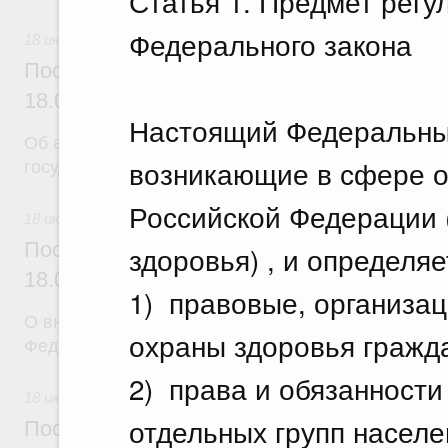
Статья 1. Предмет регу
Федерального закона
18 июля 2026
Постановление Правительства Российск
18.07.2026 г. № 904
Настоящий Федеральный
Об авансировании
возникающие в сфере о
государственных контрактов
Российской Федерации 
18 июля 2026
Постановление Правительства Российск
здоровья) , и определяе
18.07.2026 г. № 909
1) правовые, организа
О внесении изменения в постановление Правител
охраны здоровья гражд
Федерации от 17 февраля 2024 г. № 179
2) права и обязанности
18 июля 2026
отдельных групп населе
Постановление Правительства Российск