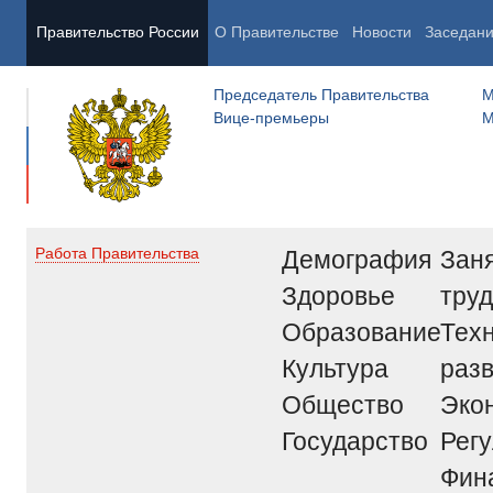
Правительство России
О Правительстве
Новости
Заседан
Председатель Правительства
М
Вице-премьеры
М
Демография
Заня
Работа Правительства
Здоровье
труд
Образование
Тех
Культура
раз
Общество
Эко
Государство
Рег
Фин