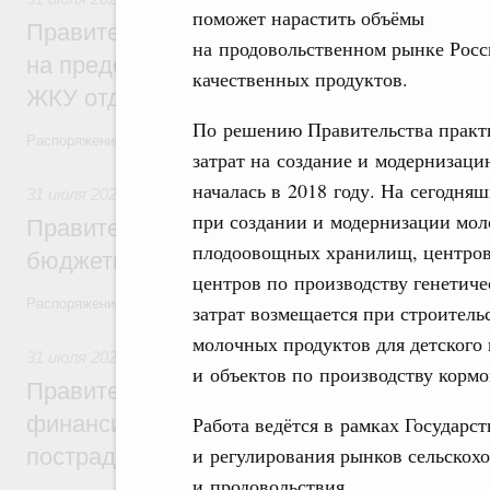
поможет нарастить объёмы
Правительство направит регионам более
на продовольственном рынке Росс
на предоставление мер социальной подд
качественных продуктов.
ЖКУ отдельным категориям граждан
По решению Правительства практ
Распоряжение от 30 июля 2026 года №2032-р
затрат на создание и модернизац
началась в 2018 году. На сегодн
31 июля 2026
,
Бюджеты субъектов Федерации. Межбюдже
при создании и модернизации мол
Правительство спишет часть задолженно
плодоовощных хранилищ, центров 
бюджетным кредитам ещё двум региона
центров по производству генетиче
Распоряжение от 29 июля 2026 года №2016-р
затрат возмещается при строитель
молочных продуктов для детского
31 июля 2026
,
Чрезвычайные ситуации и ликвидация их по
и объектов по производству кормо
Правительство выделило дополнительно
финансирование Дагестану и Чечне на 
Работа ведётся в рамках Государс
и регулирования рынков сельскох
пострадавшим от наводнения
и продовольствия.