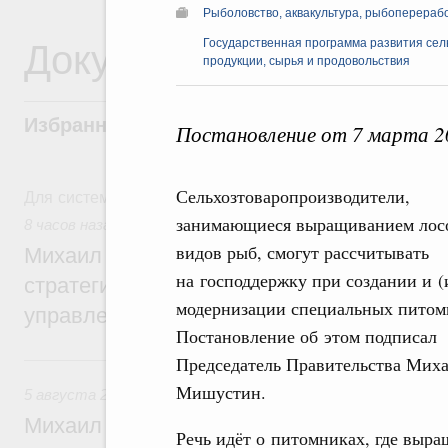
Рыболовство, аквакультура, рыбоперераб
Документы
Государственная программа развития сель
продукции, сырья и продовольствия
Избранные документы со справками к ни
Постановление от 7 марта 2
Для системного поиска перейдите в раздел "Поиск по 
Сельхозтоваропроизводители,
занимающиеся выращиванием лос
8 часов назад
,
Технологическое развитие. Инновации
видов рыб, смогут рассчитывать
Михаил Мишустин дал поручения по ито
на господдержку при создании и (
стратегической сессии о совершенствов
модернизации специальных питом
управления научно-технологическим раз
Постановление об этом подписал
Вчера
Председатель Правительства Мих
Мишустин.
5 августа 2026
,
Вопросы производительности труда и по
Михаил Мишустин дал поручения по ито
Речь идёт о питомниках, где выра