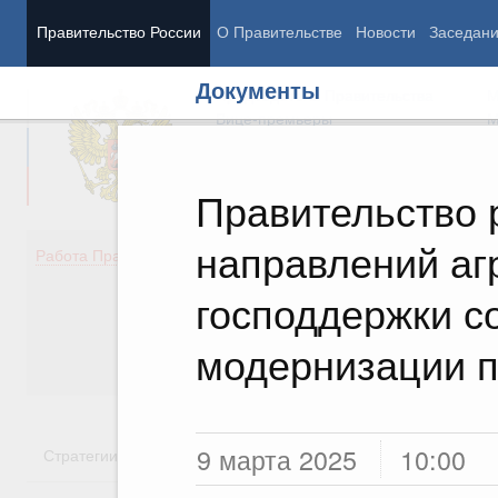
Правительство России
О Правительстве
Новости
Заседан
Документы
Председатель Правительства
М
Вице-премьеры
М
Правительство 
направлений аг
Демография
Занято
Работа Правительства
Здоровье
Технол
Образование
Эконом
господдержки с
Культура
Финан
Общество
Социал
модернизации 
Государство
9 марта 2025
10:00
Стратегии
Государственные программы
Национальн