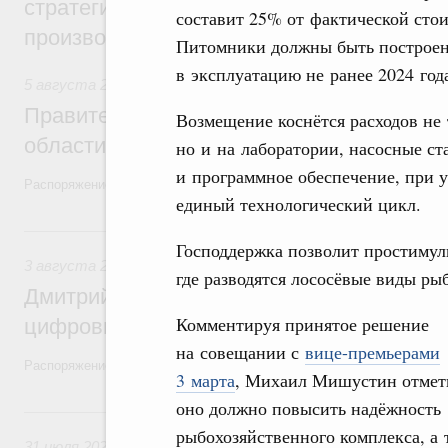
стратегической сессии, посвящённой п
составит 25% от фактической стои
производительности труда
Питомники должны быть построен
в эксплуатацию не ранее 2024 год
5 августа 2026
,
Национальный проект «Экологическое бла
Правительство увеличило объём финанс
Возмещение коснётся расходов не
области в рамках федерального проекта
но и на лаборатории, насосные ст
и программное обеспечение, при у
Распоряжение от 3 августа 2026 года №2067-р
единый технологический цикл.
3 августа, понедельник
Господдержка позволит простимул
3 августа 2026
,
Регулирование в сфере торговли. Защита
где разводятся лососёвые виды рыб
Дмитрий Григоренко возглавил штаб по 
Комментируя принятое решение
цифровых платформ
на совещании с
вице-премьерами
Распоряжение от 25 июля 2026 года №1966-р
3 марта
, Михаил Мишустин отмети
оно должно повысить надёжность
31 июля, пятница
рыбохозяйственного комплекса, а 
31 июля 2026
,
Социальная поддержка отдельных категорий