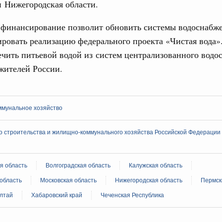
17
 Нижегородская области.
ческое благополучие»
финансирования Омской области в рамках
24
 финансирование позволит обновить системы водоснабж
оздух»
ровать реализацию федерального проекта «Чистая вода».
067-р
31
ечить питьевой водой из систем централизованного водо
густа, понедельник
жителей России.
Календарь 
ли. Защита прав потребителей
об избранн
перейдите в
таб по развитию цифровых платформ
мунальное хозяйство
С помощь
66-р
осуществ
Для поиск
о строительства и жилищно-коммунального хозяйства Российской Федерации
 июля, пятница
сервисо
 категорий граждан
 более 7,4 млрд рублей на предоставление
Выбра
я область
Волгоградская область
Калужская область
лате ЖКУ отдельным категориям граждан
пери
область
Московская область
Нижегородская область
Пермск
32-р
Архи
Алтай
Хабаровский край
Чеченская Республика
 Межбюджетные отношения