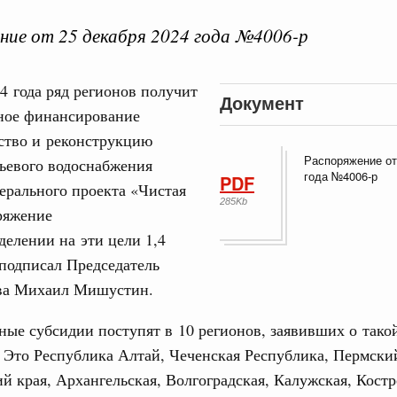
ие от 25 декабря 2024 года №4006-р
4 года ряд регионов получит
Документ
 справками к ним
Поиск по всем докумен
ное финансирование
ство и реконструкцию
Распоряжение от
ьевого водоснабжения
"Поиск по всем документам"
Кален
года №4006-р
PDF
ерального проекта «Чистая
августа, четверг
285Kb
ряжение
овации
делении на эти цели 1,4
ПН
о итогам стратегической сессии о
вления научно-технологическим развитием
подписал Председатель
ва Михаил Мишустин.
 августа, среда
3
руда и поддержки занятости
ые субсидии поступят в 10 регионов, заявивших о тако
о итогам стратегической сессии,
 Это Республика Алтай, Чеченская Республика, Пермски
10
дительности труда
й края, Архангельская, Волгоградская, Калужская, Костр