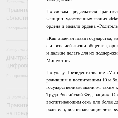
5 августа 2026
,
Национальный проект «Экологическое бла
Правительство увеличило объём финанс
По словам Председателя Правител
области в рамках федерального проекта
женщин, удостоенных звания «Мать
ордена и медали ордена «Родитель
Распоряжение от 3 августа 2026 года №2067-р
«Как отмечал глава государства, м
3 августа, понедельник
философией жизни общества, орие
3 августа 2026
,
Регулирование в сфере торговли. Защита
и дальше делать для их поддержки
Дмитрий Григоренко возглавил штаб по 
Мишустин.
цифровых платформ
По указу Президента звание «Мат
Распоряжение от 25 июля 2026 года №1966-р
родившим и воспитавшим 10 и бол
государственным званиям, таким 
31 июля, пятница
Труда Российской Федерации». Орд
31 июля 2026
,
Социальная поддержка отдельных категорий
воспитывающим семь или более де
Правительство направит регионам более
родители, воспитывающие четырёх
на предоставление мер социальной подд