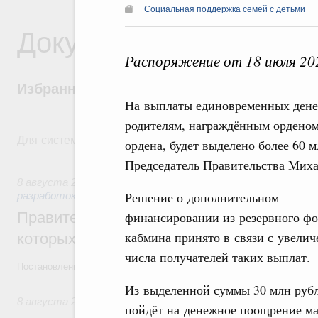
Социальная поддержка семей с детьми
Документы
Распоряжение от 18 июля 20
Избранные документы со справками к ни
На выплаты единовременных дене
родителям, награждённым орденом
Для системного поиска перейдите в раздел "Поиск по 
ордена, будет выделено более 60 
8 августа, суббота
Председатель Правительства Мих
8 августа 2026
,
Государственная политика в сфере научны
Решение о дополнительном
разработок
Правительство расширило перечень пре
финансировании из резервного ф
кабмина принято в связи с увели
которых освобождаются от НДФЛ
числа получателей таких выплат.
Постановление от 5 августа 2026 года №978
Из выделенной суммы 30 млн руб
8 августа 2026
,
Отрасль информационных технологий
пойдёт на денежное поощрение ма