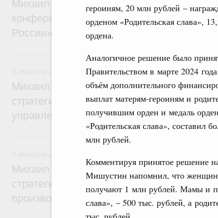
Михаил Мишустин дал поручения по итог
героиням, 20 млн рублей – награ
конференции «Цифровая индустрия пр
орденом «Родительская слава», 13
России»
ордена.
6 августа, четверг
Аналогичное решение было приня
Правительством в марте 2024 года
6 августа 2026
,
Технологическое развитие. Инновации
объём дополнительного финансир
Михаил Мишустин дал поручения по ито
выплат матерям-героиням и родит
стратегической сессии о совершенствов
получившим орден и медаль орде
управления научно-технологическим раз
«Родительская слава», составил бо
5 августа, среда
млн рублей.
5 августа 2026
,
Вопросы производительности труда и по
Комментируя принятое решение 
Михаил Мишустин дал поручения по ито
Мишустин напомнил, что женщины
стратегической сессии, посвящённой п
получают 1 млн рублей. Мамы и п
производительности труда
слава», – 500 тыс. рублей, а роди
тыс. рублей.