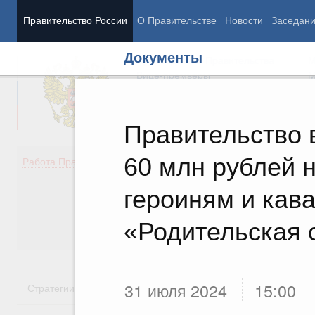
Правительство России
О Правительстве
Новости
Заседан
Документы
Председатель Правительства
М
Вице-премьеры
М
Правительство 
60 млн рублей 
Демография
Занято
Работа Правительства
Здоровье
Технол
Образование
Эконом
героиням и кав
Культура
Финан
Общество
Социал
«Родительская 
Государство
31 июля 2024
15:00
Стратегии
Государственные программы
Национальн