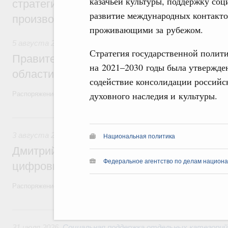
казачьей культуры, поддержку соц
стратегической сессии, посвящённой п
развитие международных контакто
производительности труда
проживающими за рубежом.
5 августа 2026
,
Национальный проект «Экологическое бла
Стратегия государственной полит
Правительство увеличило объём финанс
на 2021–2030 годы была утвержден
области в рамках федерального проекта
содействие консолидации российск
духовного наследия и культуры.
Распоряжение от 3 августа 2026 года №2067-р
3 августа, понедельник
3 августа 2026
,
Регулирование в сфере торговли. Защита
Национальная политика
Дмитрий Григоренко возглавил штаб по 
Федеральное агентство по делам национа
цифровых платформ
Распоряжение от 25 июля 2026 года №1966-р
31 июля, пятница
31 июля 2026
,
Социальная поддержка отдельных категорий