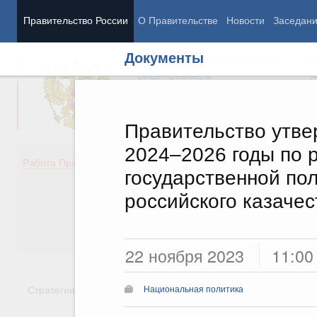
Правительство России
О Правительстве
Новости
Заседан
Документы
Председатель Правительства
М
Вице-премьеры
М
Правительство утве
2024–2026 годы по 
Демография
Занято
Работа Правительства
государственной по
Здоровье
Технол
Образование
Эконом
российского казачес
Культура
Финан
Общество
Социал
Государство
22 ноября 2023
11:00
Стратегии
Государственные программы
Национальн
Национальная политика