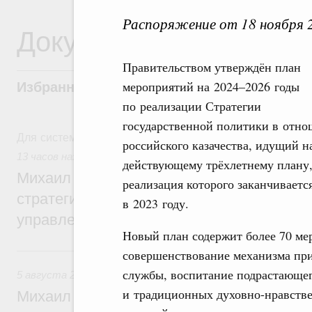
Распоряжение от 18 ноября 
Документы
Правительством утверждён план
мероприятий на 2024–2026 годы
Избранные документы со справками к ни
по реализации Стратегии
государственной политики в отн
Для системного поиска перейдите в раздел "Поиск по 
российского казачества, идущий н
13 часов назад
,
Технологическое развитие. Инновации
действующему трёхлетнему плану
Михаил Мишустин дал поручения по ито
реализация которого заканчиваетс
стратегической сессии о совершенствов
в 2023 году.
управления научно-технологическим раз
Новый план содержит более 70 ме
Вчера
совершенствование механизма при
службы, воспитание подрастающег
5 августа 2026
,
Вопросы производительности труда и по
и традиционных духовно-нравстве
Михаил Мишустин дал поручения по ито