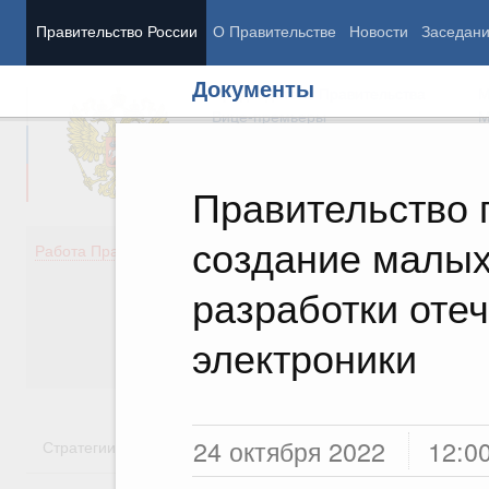
Правительство России
О Правительстве
Новости
Заседан
Документы
Председатель Правительства
М
Вице-премьеры
М
Правительство 
создание малых
Демография
Занято
Работа Правительства
Здоровье
Технол
Образование
Эконом
разработки оте
Культура
Финан
Общество
Социал
электроники
Государство
24 октября 2022
12:0
Стратегии
Государственные программы
Национальн