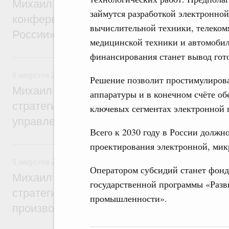
Михаил Мишустин дал поручения по итог
займутся разработкой электронной
конференции «Цифровая индустрия пр
вычислительной техники, телеком
России»
медицинской техники и автомоби
финансирования станет вывод гот
6 августа, четверг
6 августа 2026
,
Технологическое развитие. Инновации
Решение позволит простимулиров
Михаил Мишустин дал поручения по ито
аппаратуры и в конечном счёте об
стратегической сессии о совершенствов
ключевых сегментах электронной
управления научно-технологическим раз
Всего к 2030 году в России должн
5 августа, среда
проектирования электронной, мик
5 августа 2026
,
Вопросы производительности труда и по
Оператором субсидий станет фонд 
Михаил Мишустин дал поручения по ито
государственной программы «Разв
стратегической сессии, посвящённой п
промышленности».
производительности труда