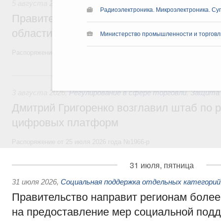
5 августа 2026
,
Национальный проект «Экологическое бла
Радиоэлектроника. Микроэлектроника. Су
Правительство увеличило объём финанс
области в рамках федерального проекта
Министерство промышленности и торговл
Распоряжение от 3 августа 2026 года №2067-р
3 августа, понедельник
3 августа 2026
,
Регулирование в сфере торговли. Защита
Дмитрий Григоренко возглавил штаб по 
цифровых платформ
Распоряжение от 25 июля 2026 года №1966-р
31 июля, пятница
31 июля 2026
,
Социальная поддержка отдельных категорий
Правительство направит регионам более
на предоставление мер социальной подд