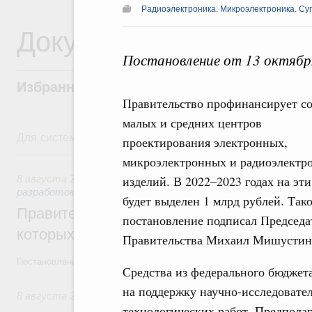
Радиоэлектроника. Микроэлектроника. Су
Документы
Постановление от 13 октябр
Избранные документы со справками к ни
Правительство профинансирует с
малых и средних центров
Для системного поиска перейдите в раздел "Поиск по 
проектирования электронных,
8 августа, суббота
микроэлектронных и радиоэлектр
8 августа 2026
,
Государственная политика в сфере научны
изделий. В 2022–2023 годах на эти
разработок
будет выделен 1 млрд рублей. Так
Правительство расширило перечень пре
постановление подписал Председа
которых освобождаются от НДФЛ
Правительства Михаил Мишустин
Постановление от 5 августа 2026 года №978
Средства из федерального бюджета
на поддержку научно-исследовате
8 августа 2026
,
Отрасль информационных технологий
технологических работ. Предполаг