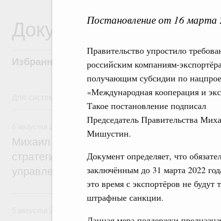
Постановление от 16 марта 
Документы
Правительство упростило требова
Избранные документы со справками к ни
российским компаниям-экспортёр
получающим субсидии по нацпрое
«Международная кооперация и экс
Для системного поиска перейдите в раздел "Поиск по 
Такое постановление подписал
6 августа, четверг
Председатель Правительства Мих
6 августа 2026
,
Технологическое развитие. Инновации
Мишустин.
Михаил Мишустин дал поручения по ито
Документ определяет, что обязате
стратегической сессии о совершенствов
заключённым до 31 марта 2022 год
управления научно-технологическим раз
это время с экспортёров не будут 
5 августа, среда
штрафные санкции.
5 августа 2026
,
Вопросы производительности труда и по
Данная мера поддержки предназна