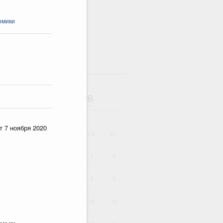
омики
там
Август
2026
дарь
т 7 ноября 2020
ВТ
СР
ЧТ
ПТ
СБ
ВС
1
2
4
5
6
7
8
9
11
12
13
14
15
16