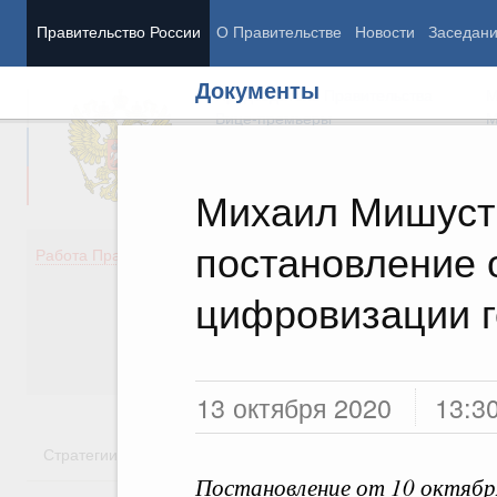
Правительство России
О Правительстве
Новости
Заседан
Документы
Председатель Правительства
М
Вице-премьеры
М
Михаил Мишуст
постановление 
Демография
Занято
Работа Правительства
Здоровье
Технол
Образование
Эконом
цифровизации г
Культура
Финан
Общество
Социал
Государство
13 октября 2020
13:3
Стратегии
Государственные программы
Национальн
Постановление от 10 октябр