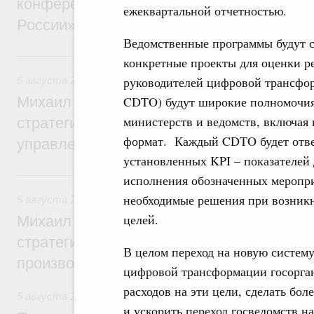
конференции «Цифровая индустрия пр
ежеквартальной отчетностью.
России»
Ведомственные программы будут со
6 августа, четверг
конкретные проекты для оценки р
руководителей цифровой трансформа
6 августа 2026
,
Технологическое развитие. Инновации
Михаил Мишустин дал поручения по ито
CDTO) будут широкие полномочия
министерств и ведомств, включая 
стратегической сессии о совершенствов
формат. Каждый CDTO будет отвеч
управления научно-технологическим раз
установленных KPI – показателей
5 августа, среда
исполнения обозначенных меропр
необходимые решения при возник
5 августа 2026
,
Вопросы производительности труда и по
целей.
Михаил Мишустин дал поручения по ито
стратегической сессии, посвящённой п
В целом переход на новую систем
производительности труда
цифровой трансформации госорга
расходов на эти цели, сделать бо
5 августа 2026
,
Национальный проект «Экологическое бла
и ускорить переход госведомств н