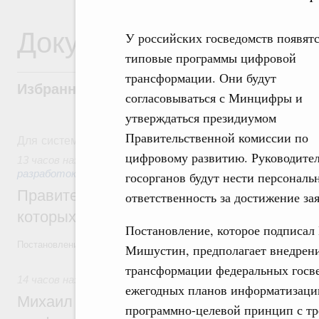
Документы
У российских госведомств появят
типовые программы цифровой
трансформации. Они будут
Избранные документы со справками к ни
согласовываться с Минцифры и
утверждаться президиумом
Правительственной комиссии по
Для системного поиска перейдите в раздел "Поиск по 
цифровому развитию. Руководите
13 часов назад
,
Государственная политика в сфере научны
разработок
госорганов будут нести персональ
Правительство расширило перечень пре
ответственность за достижение за
которых освобождаются от НДФЛ
Постановление, которое подписал
Постановление от 5 августа 2026 года №978
Мишустин, предполагает внедрени
трансформации федеральных госв
14 часов назад
,
Отрасль информационных технологий
ежегодных планов информатизации
Михаил Мишустин дал поручения по итог
программно-целевой принцип с тр