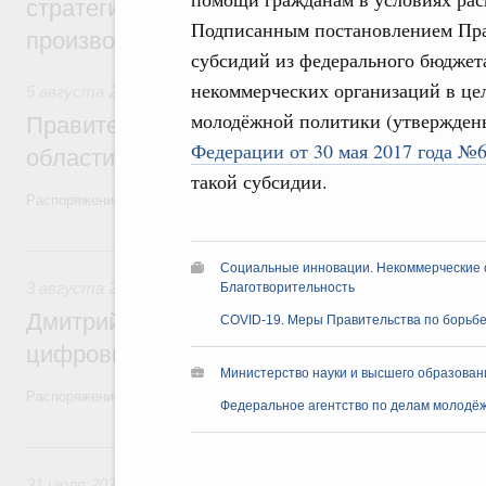
стратегической сессии, посвящённой п
Подписанным постановлением Прав
производительности труда
субсидий из федерального бюджет
некоммерческих организаций в цел
5 августа 2026
,
Национальный проект «Экологическое бла
молодёжной политики (утвержде
Правительство увеличило объём финанс
Федерации от 30 мая 2017 года №
области в рамках федерального проекта
такой субсидии.
Распоряжение от 3 августа 2026 года №2067-р
3 августа, понедельник
Социальные инновации. Некоммерческие о
3 августа 2026
,
Регулирование в сфере торговли. Защита
Благотворительность
Дмитрий Григоренко возглавил штаб по 
COVID-19. Меры Правительства по борьбе
цифровых платформ
Министерство науки и высшего образован
Распоряжение от 25 июля 2026 года №1966-р
Федеральное агентство по делам молодё
31 июля, пятница
31 июля 2026
,
Социальная поддержка отдельных категорий