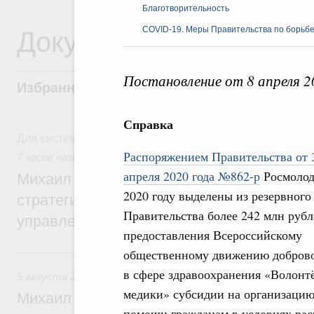
Благотворительность
Документы
COVID-19. Меры Правительства по борьбе
Постановление от 8 апреля 
Избранные документы со справками к ни
Справка
Для системного поиска перейдите в раздел "Поиск по 
Распоряжением Правительства от 
7 часов назад
,
Технологическое развитие. Инновации
апреля 2020 года №862-р
Росмолод
Михаил Мишустин дал поручения по ито
2020 году выделены из резервного
стратегической сессии о совершенствов
Правительства более 242 млн рубл
управления научно-технологическим раз
предоставления Всероссийскому
Вчера
общественному движению добров
в сфере здравоохранения «Волонт
5 августа 2026
,
Вопросы производительности труда и по
медики» субсидии на организаци
Михаил Мишустин дал поручения по ито
помощи гражданам в условиях ра