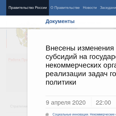
Правительство России
О Правительстве
Новости
Заседан
Документы
Председатель Правительства
М
Вице-премьеры
М
Внесены изменения 
субсидий на госуда
Демография
Занято
Работа Правительства
некоммерческих орг
Здоровье
Технол
Образование
Эконом
реализации задач г
Культура
Финан
политики
Общество
Социал
Государство
9 апреля 2020
22:00
Стратегии
Государственные программы
Национальн
Социальные инновации. Некоммерческие о