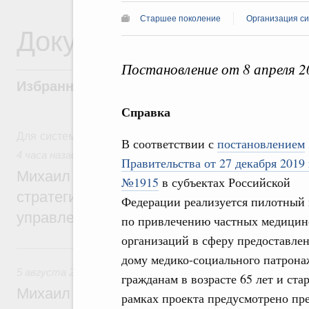
Старшее поколение
Организация с
Документы
Постановление от 8 апреля 
Избранные документы со справками к ни
Справка
Для системного поиска перейдите в раздел "Поиск по 
В соответствии с
постановлением
4 часа назад
,
Технологическое развитие. Инновации
Правительства от 27 декабря 2019 
Михаил Мишустин дал поручения по ито
№1915
в субъектах Российской
стратегической сессии о совершенствов
Федерации реализуется пилотный 
управления научно-технологическим раз
по привлечению частных медицин
организаций в сферу предоставлен
Вчера
дому медико-социального патрона
5 августа 2026
,
Вопросы производительности труда и по
гражданам в возрасте 65 лет и ста
Михаил Мишустин дал поручения по ито
рамках проекта предусмотрено п