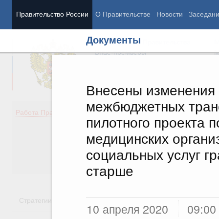
Правительство России
О Правительстве
Новости
Заседан
Документы
Председатель Правительства
М
Вице-премьеры
М
Внесены изменения 
межбюджетных тран
Демография
Занято
Работа Правительства
пилотного проекта 
Здоровье
Технол
Образование
Эконом
медицинских органи
Культура
Финан
социальных услуг гр
Общество
Социал
Государство
старше
Стратегии
Государственные программы
Национальн
10 апреля 2020
09:00