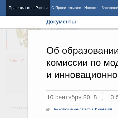
Правительство России
О Правительстве
Новости
Заседан
Документы
Председатель Правительства
М
Вице-премьеры
М
Об образовании
комиссии по мо
Демография
Занято
Работа Правительства
Здоровье
Технол
Образование
Эконом
и инновационно
Культура
Финан
Общество
Социал
Государство
10 сентября 2018
13:
Стратегии
Государственные программы
Национальн
Технологическое развитие. Инновации