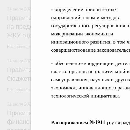
- определение приоритетных
31 июля 2026
,
Социальная поддержка отдельных категорий
направлений, форм и методов
Правительство направит регионам более
государственного регулирования в
на предоставление мер социальной подд
модернизации экономики и
ЖКУ отдельным категориям граждан
инновационного развития, в том ч
Распоряжение от 30 июля 2026 года №2032-р
совершенствование законодательст
31 июля 2026
,
Бюджеты субъектов Федерации. Межбюдже
- обеспечение координации деяте
Правительство спишет часть задолженно
власти, органов исполнительной в
бюджетным кредитам ещё двум региона
самоуправления, научных и други
экономики, инновационного разви
Распоряжение от 29 июля 2026 года №2016-р
технологической инициативы.
31 июля 2026
,
Чрезвычайные ситуации и ликвидация их по
Правительство выделило дополнительно
финансирование Дагестану и Чечне на 
Распоряжением №1911-р
утвержд