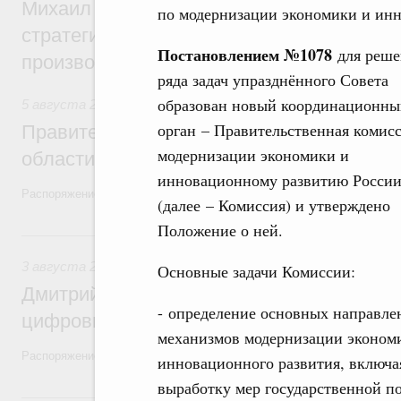
Михаил Мишустин дал поручения по ито
по модернизации экономики и ин
стратегической сессии, посвящённой п
Постановлением №1078
для реше
производительности труда
ряда задач упразднённого Совета
образован новый координационны
5 августа 2026
,
Национальный проект «Экологическое бла
орган – Правительственная комис
Правительство увеличило объём финанс
модернизации экономики и
области в рамках федерального проекта
инновационному развитию Росси
Распоряжение от 3 августа 2026 года №2067-р
(далее – Комиссия) и утверждено
Положение о ней.
3 августа, понедельник
3 августа 2026
,
Регулирование в сфере торговли. Защита
Основные задачи Комиссии:
Дмитрий Григоренко возглавил штаб по 
- определение основных направле
цифровых платформ
механизмов модернизации эконом
Распоряжение от 25 июля 2026 года №1966-р
инновационного развития, включа
выработку мер государственной по
31 июля, пятница