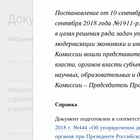
Постановление от 10 сентяб
Документы
сентября 2018 года №1911-р
в целях решения ряда задач 
Избранные документы со справками к ни
модернизации экономики и ин
Комиссии вошли представите
Для системного поиска перейдите в раздел "Поиск по 
власти, органов власти субъ
6 августа, четверг
научных, образовательных и 
6 августа 2026
,
Технологическое развитие. Инновации
Комиссии – Председатель Пра
Михаил Мишустин дал поручения по ито
стратегической сессии о совершенствов
Справка
управления научно-технологическим раз
Документ подготовлен в соответс
5 августа, среда
2018 г. №444 «Об упорядочении д
5 августа 2026
,
Вопросы производительности труда и по
органов при Президенте Российск