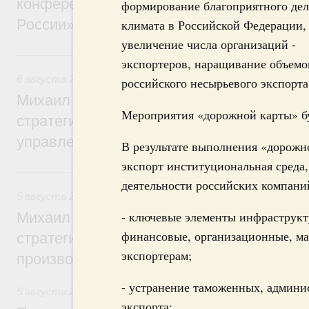
конференции «Цифровая индустрия пр
формирование благоприятного дел
России»
климата в Российской Федерации,
увеличение числа организаций -
6 августа, четверг
экспортеров, наращивание объемо
6 августа 2026
,
Технологическое развитие. Инновации
российского несырьевого экспорта
Михаил Мишустин дал поручения по ито
Мероприятия «дорожной карты» буд
стратегической сессии о совершенствов
управления научно-технологическим раз
В результате выполнения «дорож
экспорт институциональная среда
5 августа, среда
деятельности российских компани
5 августа 2026
,
Вопросы производительности труда и по
- ключевые элементы инфраструкт
Михаил Мишустин дал поручения по ито
финансовые, организационные, м
стратегической сессии, посвящённой п
экспортерам;
производительности труда
- устранение таможенных, админи
5 августа 2026
,
Национальный проект «Экологическое бла
экспорта;