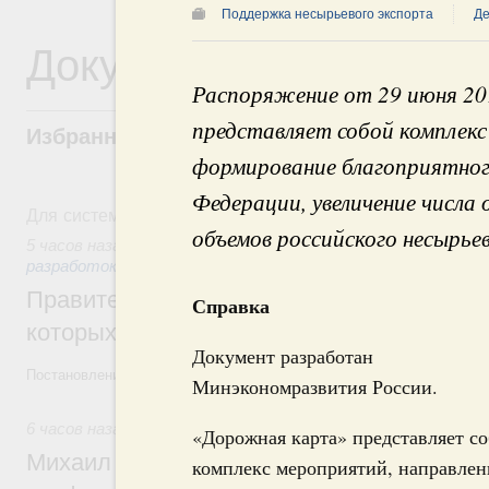
Поддержка несырьевого экспорта
Де
Документы
Распоряжение от 29 июня 20
представляет собой комплекс
Избранные документы со справками к ни
формирование благоприятного
Федерации, увеличение числа 
Для системного поиска перейдите в раздел "Поиск по 
объемов российского несырье
5 часов назад
,
Государственная политика в сфере научных
разработок
Правительство расширило перечень пре
Справка
которых освобождаются от НДФЛ
Документ разработан
Постановление от 5 августа 2026 года №978
Минэкономразвития России.
6 часов назад
,
Отрасль информационных технологий
«Дорожная карта» представляет с
Михаил Мишустин дал поручения по итог
комплекс мероприятий, направлен