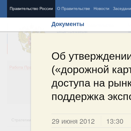
Правительство России
О Правительстве
Новости
Заседан
Документы
Председатель Правительства
М
Вице-премьеры
М
Об утверждении
(«дорожной кар
Демография
Занято
Работа Правительства
Здоровье
Технол
Образование
Эконом
доступа на рын
Культура
Финан
Общество
Социал
поддержка эксп
Государство
29 июня 2012
13:30
Стратегии
Государственные программы
Национальн