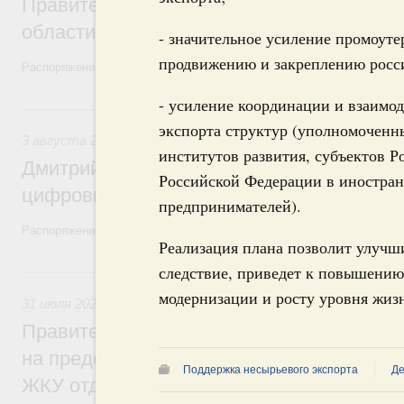
Правительство увеличило объём финанс
области в рамках федерального проекта
- значительное усиление промоуте
продвижению и закреплению росси
Распоряжение от 3 августа 2026 года №2067-р
- усиление координации и взаимод
3 августа, понедельник
экспорта структур (уполномоченн
3 августа 2026
,
Регулирование в сфере торговли. Защита
институтов развития, субъектов Р
Дмитрий Григоренко возглавил штаб по 
Российской Федерации в иностран
цифровых платформ
предпринимателей).
Распоряжение от 25 июля 2026 года №1966-р
Реализация плана позволит улучш
следствие, приведет к повышению
31 июля, пятница
модернизации и росту уровня жиз
31 июля 2026
,
Социальная поддержка отдельных категорий
Правительство направит регионам более
на предоставление мер социальной подд
Поддержка несырьевого экспорта
Де
ЖКУ отдельным категориям граждан