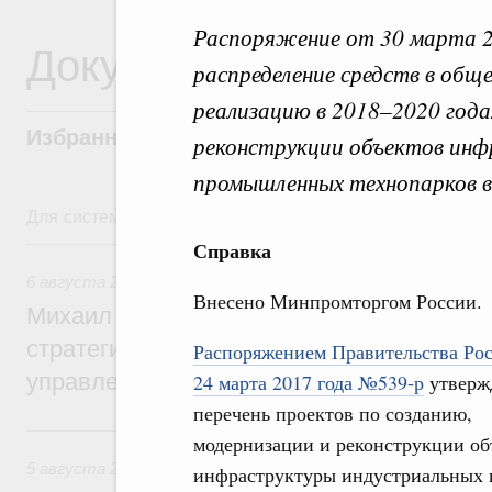
Распоряжение от 30 марта 
Документы
распределение средств в обще
реализацию в 2018–2020 года
Избранные документы со справками к ни
реконструкции объектов инф
промышленных технопарков в
Для системного поиска перейдите в раздел "Поиск по 
6 августа, четверг
Справка
6 августа 2026
,
Технологическое развитие. Инновации
Внесено Минпромторгом России.
Михаил Мишустин дал поручения по ито
стратегической сессии о совершенствов
Распоряжением Правительства Рос
управления научно-технологическим раз
24 марта 2017 года №539-р
утверж
перечень проектов по созданию,
5 августа, среда
модернизации и реконструкции об
5 августа 2026
,
Вопросы производительности труда и по
инфраструктуры индустриальных 