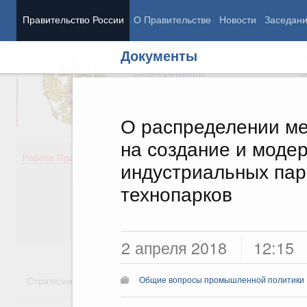
Правительство России
О Правительстве
Новости
Заседан
Документы
Председатель Правительства
М
Вице-премьеры
М
О распределении м
на создание и моде
Демография
Занято
Работа Правительства
индустриальных па
Здоровье
Технол
Образование
Эконом
технопарков
Культура
Финан
Общество
Социал
Государство
2 апреля 2018
12:15
Стратегии
Государственные программы
Национальн
Общие вопросы промышленной политики