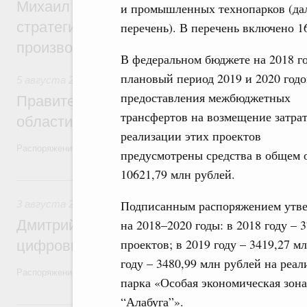
Михаил Мишустин дал поручения по ито
и промышленных технопарков (дал
стратегической сессии, посвящённой п
перечень). В перечень включено 1
производительности труда
В федеральном бюджете на 2018 го
плановый период 2019 и 2020 годо
5 августа 2026
,
Национальный проект «Экологическое бла
предоставления межбюджетных
Правительство увеличило объём финанс
трансфертов на возмещение затрат
области в рамках федерального проекта
реализации этих проектов
Распоряжение от 3 августа 2026 года №2067-р
предусмотрены средства в общем 
10621,79 млн рублей.
3 августа, понедельник
Подписанным распоряжением утве
3 августа 2026
,
Регулирование в сфере торговли. Защита
Дмитрий Григоренко возглавил штаб по 
на 2018–2020 годы: в 2018 году – 
проектов; в 2019 году – 3419,27 м
цифровых платформ
году – 3480,99 млн рублей на реа
Распоряжение от 25 июля 2026 года №1966-р
парка «Особая экономическая зон
“Алабуга”».
31 июля, пятница