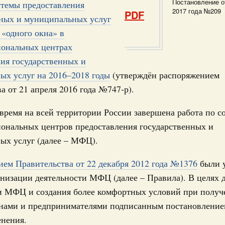
Постановление о
17
стемы предоставления
ческое благополучие»
2017 года №209
PDF
финансирования Омской области в рамках
нных и муниципальных услуг
24
оздух»
«одного окна» в
067-р
ональных центрах
31
ия государственных и
густа, понедельник
ых услуг на 2016–2018 годы
(утверждён распоряжением
Календарь 
ли. Защита прав потребителей
об избранн
а от 21 апреля 2016 года №747-р).
перейдите в
таб по развитию цифровых платформ
время на всей территории России завершена работа по с
С помощь
66-р
осуществ
ональных центров предоставления государственных и
Для поиск
 июля, пятница
ых услуг (далее – МФЦ).
сервисо
 категорий граждан
ем Правительства от 22 декабря 2012 года №1376
были 
 более 7,4 млрд рублей на предоставление
Выбра
лате ЖКУ отдельным категориям граждан
низации деятельности МФЦ (далее – Правила). В целях 
пери
и МФЦ и создания более комфортных условий при получ
32-р
Архи
ами и предпринимателями подписанным постановление
 Межбюджетные отношения
енения.