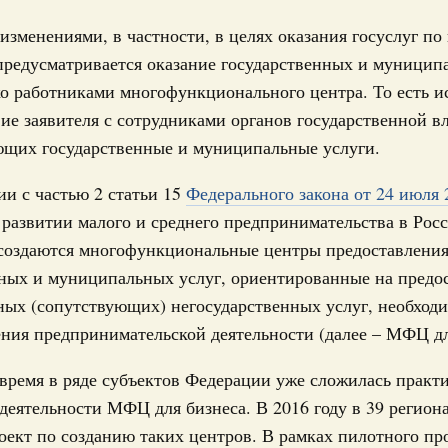
олженности по бюджетным кредитам ещё двум
Подпи
зменениями, в частности, в целях оказания госуслуг п
предусматривается оказание государственных и муницип
16-р
Ежеднев
о работниками многофункционального центра. То есть и
Email
ация их последствий
ие заявителя с сотрудниками органов государственной вл
тельное финансирование Дагестану и Чечне
ющих государственные и муниципальные услуги.
однения
ии с частью 2 статьи 15
Федерального закона от 24 июля 
9-р и распоряжение от 30 июля 2026 года №2033-р
развитии малого и среднего предпринимательства в Рос
0 июля, четверг
создаются многофункциональные центры предоставлени
Email
лива
нных и муниципальных услуг, ориентированные на предо
енный запрет на вывоз отдельных видов
ых (сопутствующих) негосударственных услуг, необход
мер для повышения доступности
ения предпринимательской деятельности (далее – МФЦ дл
52, №953, №954
время в ряде субъектов Федерации уже сложилась практ
деятельности МФЦ для бизнеса. В 2016 году в 39 регион
ьство
ект по созданию таких центров. В рамках пилотного пр
ительное финансирование на поддержку