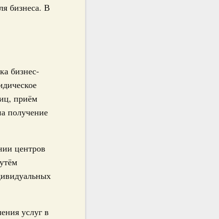
я бизнеса. В
ка бизнес-
ридическое
иц, приём
на получение
нии центров
путём
дивидуальных
ения услуг в