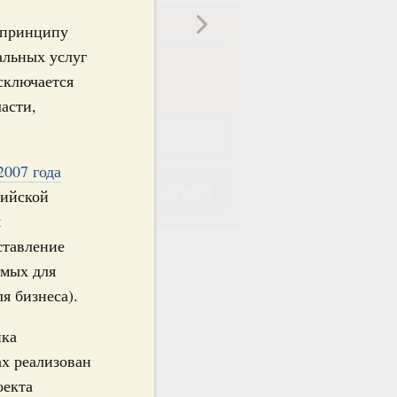
ска
о принципу
альных услуг
ная
Еженедельная
сключается
асти,
2007 года
Подписаться
сийской
я
ставление
имых для
я бизнеса).
Подписаться
ика
ах реализован
оекта