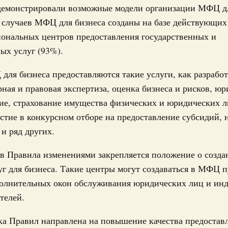
демонстрировали возможные модели организации МФЦ дл
 случаев МФЦ для бизнеса созданы на базе действующих
31-р
ональных центров предоставления государственных и
ых услуг (93%).
риоритетные проекты в сфере гражданской
для бизнеса предоставляются такие услуги, как разработ
рная и правовая экспертиза, оценка бизнеса и рисков, ю
9-р, распоряжение от 30 июля 2026 года №2027-р
ие, страхование имущества физических и юридических л
астие в конкурсном отборе на предоставление субсидий, 
о
рование Курской области на поддержку
и ряд других.
ного хозяйства
в Правила изменениями закрепляется положение о созда
21-р
уг для бизнеса. Такие центры могут создаваться в МФЦ 
юля, понедельник
полнительных окон обслуживания юридических лиц и ин
телей.
е услуги
тры эксперимента по использованию
а Правил направлена на повышение качества предоставл
ставления отдельных мер соцзащиты