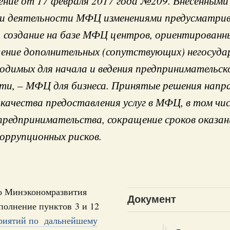
ние от 17 февраля 2017 года №209. Внесёнными
и деятельности МФЦ изменениями предусматрив
 создание на базе МФЦ центров, ориентированн
ение дополнительных (сопутствующих) негосуда
 справками к ним
Поиск по всем докумен
бходимых для начала и ведения предпринимательск
ти, – МФЦ для бизнеса. Принятые решения напр
"Поиск по всем документам"
качества предоставления услуг в МФЦ, в том чис
Кален
августа, четверг
предпринимательства, сокращение сроков оказани
овации
оррупционных рисков.
ПН
о итогам стратегической сессии о
вления научно-технологическим развитием
 августа, среда
3
руда и поддержки занятости
о Минэкономразвития
Документ
о итогам стратегической сессии,
полнение пунктов 3 и 12
10
дительности труда
риятий по дальнейшему