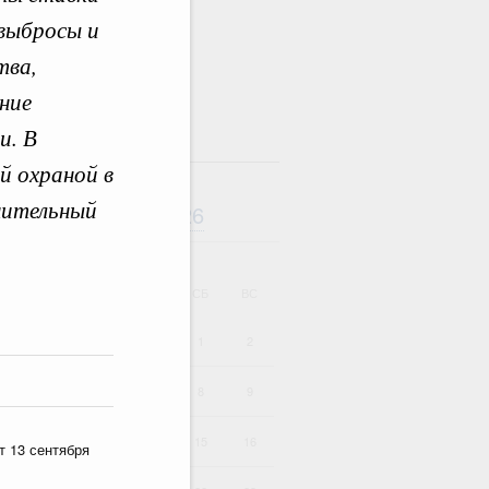
 выбросы и
тва,
ние
и. В
там
й охраной в
нительный
Август
2026
дарь
ВТ
СР
ЧТ
ПТ
СБ
ВС
1
2
4
5
6
7
8
9
11
12
13
14
15
16
т 13 сентября