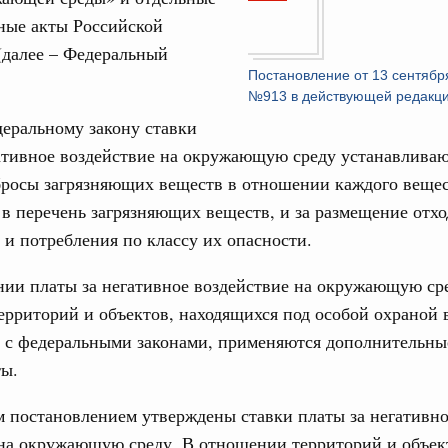
17
ческое благополучие»
ные акты Российской
финансирования Омской области в рамках
24
(далее – Федеральный
оздух»
Постановление от 13 сентябр
067-р
31
№913 в действующей редакц
еральному закону ставки
густа, понедельник
ативное воздействие на окружающую среду устанавливаю
Календарь 
ли. Защита прав потребителей
об избранн
бросы загрязняющих веществ в отношении каждого вещес
перейдите в
таб по развитию цифровых платформ
в перечень загрязняющих веществ, и за размещение отхо
С помощь
66-р
 и потребления по классу их опасности.
осуществ
Для поиск
 июля, пятница
ии платы за негативное воздействие на окружающую ср
сервисо
 категорий граждан
рриторий и объектов, находящихся под особой охраной 
 более 7,4 млрд рублей на предоставление
Выбра
и с федеральными законами, применяются дополнительны
лате ЖКУ отдельным категориям граждан
пери
ы.
32-р
Архи
 постановлением утверждены ставки платы за негативн
 Межбюджетные отношения
 на окружающую среду. В отношении территорий и объек