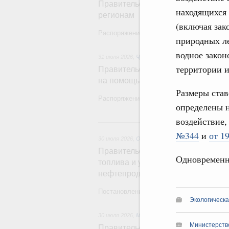
Правительство спишет часть зад
находящихся 
регионам
(включая зак
Распоряжение от 29 июля 2026 года №20
природных ле
водное закон
31 июля 2026
,
Чрезвычайные ситуации и ликвид
территории и
Правительство выделило дополни
на помощь пострадавшим от нав
Размеры став
Распоряжение от 28 июля 2026 года №199
определены н
воздействие
3
№344
и
от 1
30 июля 2026
,
Оборот бензина и дизельного топ
Правительство ввело новый врем
Одновременн
топлива и утвердило ряд других 
нефтепродуктов
Постановления от 30 июля 2026 года №9
Экологическа
30 июля 2026
,
Малое и среднее предпринимател
Министерство
Правительство выделило дополн