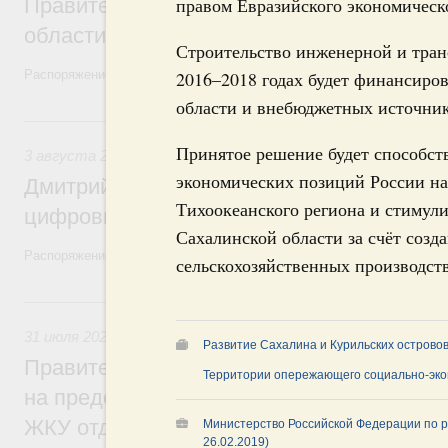
Правительство увеличило объём финанс
правом Евразийского экономическ
области в рамках федерального проекта
Строительство инженерной и тра
Распоряжение от 3 августа 2026 года №2067-р
2016–2018 годах будет финансиров
области и внебюджетных источник
3 августа, понедельник
Принятое решение будет способст
3 августа 2026
,
Регулирование в сфере торговли. Защита
экономических позиций России на
Дмитрий Григоренко возглавил штаб по 
Тихоокеанского региона и стимул
цифровых платформ
Сахалинской области за счёт созд
Распоряжение от 25 июля 2026 года №1966-р
сельскохозяйственных производст
31 июля, пятница
31 июля 2026
,
Социальная поддержка отдельных категорий
Развитие Сахалина и Курильских острово
Правительство направит регионам более
Территории опережающего социально-эко
на предоставление мер социальной подд
ЖКУ отдельным категориям граждан
Министерство Российской Федерации по р
26.02.2019)