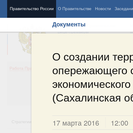
Правительство России
О Правительстве
Новости
Заседан
Документы
Председатель Правительства
М
Вице-премьеры
М
О создании тер
опережающего 
Демография
Занято
Работа Правительства
Здоровье
Технол
Образование
Эконом
экономического
Культура
Финан
Общество
Социал
(Сахалинская о
Государство
17 марта 2016
12:00
Стратегии
Государственные программы
Национальн