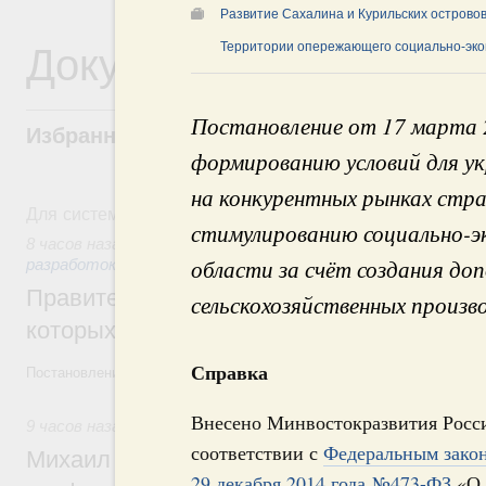
Развитие Сахалина и Курильских острово
Документы
Территории опережающего социально-эко
Постановление от 17 марта 
Избранные документы со справками к ни
формированию условий для ук
на конкурентных рынках стра
Для системного поиска перейдите в раздел "Поиск по 
стимулированию социально-э
8 часов назад
,
Государственная политика в сфере научных
области за счёт создания до
разработок
Правительство расширило перечень пре
сельскохозяйственных произв
которых освобождаются от НДФЛ
Справка
Постановление от 5 августа 2026 года №978
Внесено Минвостокразвития Росс
9 часов назад
,
Отрасль информационных технологий
соответствии с
Федеральным зако
Михаил Мишустин дал поручения по итог
29 декабря 2014 года №473-ФЗ
«О