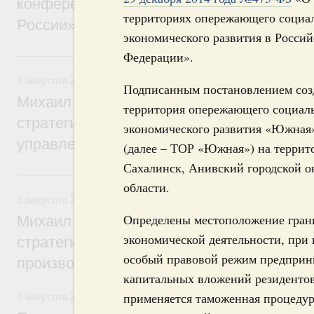
конференции «Цифровая индустрия пр
территориях опережающего социа
России»
экономического развития в Россий
Федерации».
6 августа, четверг
6 августа 2026
,
Технологическое развитие. Инновации
Подписанным постановлением соз
Михаил Мишустин дал поручения по ито
территория опережающего социал
стратегической сессии о совершенствов
экономического развития «Южная
управления научно-технологическим раз
(далее – ТОР «Южная») на терри
Сахалинск, Анивский городской о
5 августа, среда
области.
5 августа 2026
,
Вопросы производительности труда и по
Определены местоположение гран
Михаил Мишустин дал поручения по ито
экономической деятельности, при
стратегической сессии, посвящённой п
особый правовой режим предприн
производительности труда
капитальных вложений резидентов
применяется таможенная процедур
5 августа 2026
,
Национальный проект «Экологическое бла