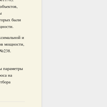
объектов,
ы
оторых были
щности.
ксимальной и
ов мощности,
 №238.
ы параметры
роса на
отбора