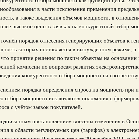
конкурентного отбора мощности как функции цены. Уто
олженности по бюджетным кредитам ещё двум
нообразования в части исключения применения предельн
Подпи
ность, а также выделения объёмов мощности, в отношен
16-р
Ежеднев
олее высокие цены в заявках на конкурентный отбор мо
Email
ация их последствий
 уточнён порядок отнесения генерирующих объектов к г
тельное финансирование Дагестану и Чечне
щность которых поставляется в вынужденном режиме, в 
однения
 что принятие решения по таким объектам на основании
9-р и распоряжение от 30 июля 2026 года №2033-р
венной комиссии по вопросам развития электроэнергети
0 июля, четверг
оведения конкурентного отбора мощности на соответств
Email
лива
менением порядка определения спроса на мощность при 
енный запрет на вывоз отдельных видов
го отбора мощности исключаются положения о формиро
мер для повышения доступности
оса с учётом заявок покупателей.
52, №953, №954
 подписанным постановлением внесены изменения в Осн
ния в области регулируемых цен (тарифов) в электроэне
ьство
постановлением Правительства от 29 декабря 2011 года 
ительное финансирование на поддержку