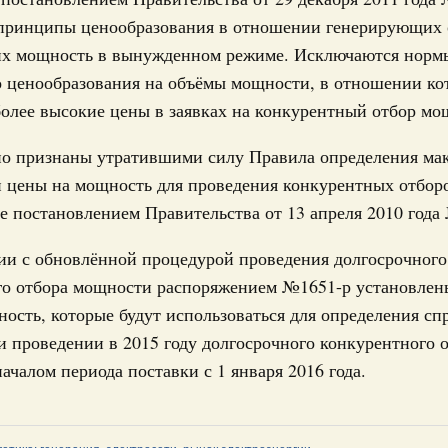
принципы ценообразования в отношении генерирующих 
х мощность в вынужденном режиме. Исключаются норм
31-р
о ценообразования на объёмы мощности, в отношении к
олее высокие цены в заявках на конкурентный отбор мо
риоритетные проекты в сфере гражданской
о признаны утратившими силу Правила определения ма
 цены на мощность для проведения конкурентных отбор
9-р, распоряжение от 30 июля 2026 года №2027-р
 постановлением Правительства от 13 апреля 2010 года
о
рование Курской области на поддержку
ии с обновлённой процедурой проведения долгосрочного
ного хозяйства
го отбора мощности распоряжением №1651-р установлен
ость, которые будут использоваться для определения сп
21-р
 проведении в 2015 году долгосрочного конкурентного 
юля, понедельник
ачалом периода поставки с 1 января 2016 года.
е услуги
тры эксперимента по использованию
ставления отдельных мер соцзащиты