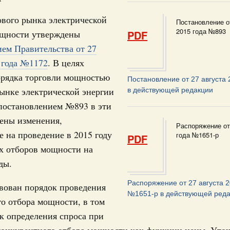
17
ческое благополучие»
финансирования Омской области в рамках
вого рынка электрической
Постановление о
24
оздух»
2015 года №893
ощности утверждены
PDF
067-р
ем Правительства от 27
31
 года №1172
. В целях
густа, понедельник
орядка торговли мощностью
Календарь 
Постановление от 27 августа
ли. Защита прав потребителей
об избранн
ынке электрической энергии
в действующей редакции
перейдите в
таб по развитию цифровых платформ
постановлением №893 в эти
С помощь
66-р
ены изменения,
Распоряжение от
осуществ
 на проведение в 2015 году
года №1651-р
Для поиск
PDF
 июля, пятница
сервисо
х отборов мощности на
 категорий граждан
ды.
 более 7,4 млрд рублей на предоставление
Выбра
лате ЖКУ отдельным категориям граждан
пери
Распоряжение от 27 августа 2
вован порядок проведения
№1651-р в действующей ред
32-р
о отбора мощности, в том
Архи
к определения спроса при
 Межбюджетные отношения