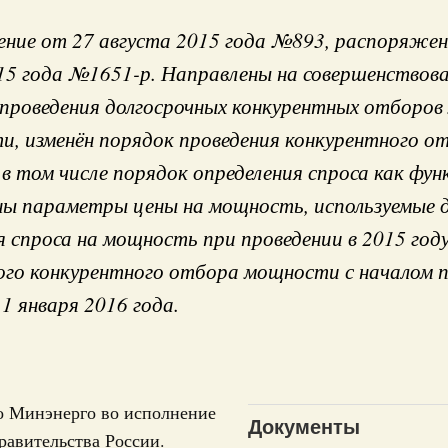
ние от 27 августа 2015 года №893, распоряжен
15 года №1651-р. Направлены на совершенствов
проведения долгосрочных конкурентных отборов
 справками к ним
Поиск по всем докумен
и, изменён порядок проведения конкурентного о
в том числе порядок определения спроса как фун
"Поиск по всем документам"
Кален
ы параметры цены на мощность, используемые 
августа, четверг
я спроса на мощность при проведении в 2015 год
овации
ого конкурентного отбора мощности с началом 
ПН
о итогам стратегической сессии о
вления научно-технологическим развитием
1 января 2016 года.
 августа, среда
3
руда и поддержки занятости
о итогам стратегической сессии,
10
о Минэнерго во исполнение
дительности труда
Документы
равительства России.