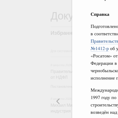
Документы
Справка
Подготовлен
Избранные документы со
в соответств
Правительств
№1412-р
об 
Для системного поиска перейдите в раздел 
«Росатом» о
8 
Федерации в 
8 августа 2026
,
Государственная политика в сф
чернобыльск
Правительство расширило перече
исполнение 
от НДФЛ
Постановление от 5 августа 2026 года №
Международн
1997 году по
8 августа 2026
,
Отрасль информационных техн
строительств
Михаил Мишустин дал поручения 
индустрия промышленной России
возведён на