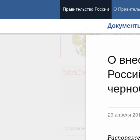
Правительство России
О Правитель
Документ
Председател
Вице-премь
О вне
Росси
Де
Работа Правительства
Здо
Обр
черно
Кул
Об
Гос
29 апреля 20
Стратегии
Государственные пр
Распоряжен