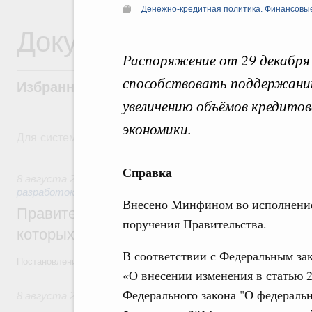
Денежно-кредитная политика. Финансовы
Документы
Распоряжение от 29 декабря
способствовать поддержани
Избранные документы со справками к ни
увеличению объёмов кредитов
экономики.
Для системного поиска перейдите в раздел "Поиск по 
8 августа, суббота
Справка
8 августа 2026
,
Государственная политика в сфере научны
разработок
Внесено Минфином во исполнени
Правительство расширило перечень пре
поручения Правительства.
которых освобождаются от НДФЛ
В соответствии с Федеральным за
Постановление от 5 августа 2026 года №978
«О внесении изменения в статью 
Федерального закона "О федераль
8 августа 2026
,
Отрасль информационных технологий