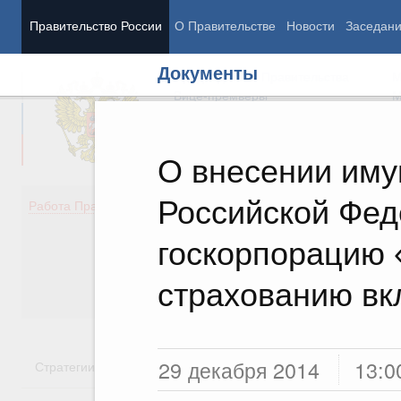
Правительство России
О Правительстве
Новости
Заседан
Документы
Председатель Правительства
М
Вице-премьеры
М
О внесении иму
Российской Фед
Демография
Занято
Работа Правительства
Здоровье
Технол
Образование
Эконом
госкорпорацию 
Культура
Финан
Общество
Социал
страхованию вк
Государство
29 декабря 2014
13:0
Стратегии
Государственные программы
Национальн