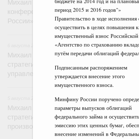
бюджете на 2014 год и на плановы
Михаил Мишустин дал поручения по итог
период 2015 и 2016 годов"»
конференции «Цифровая индустрия пр
Правительство в ходе исполнения 
России»
осуществить в целях повышения к
6 августа, четверг
имущественный взнос Российской
«Агентство по страхованию вкладо
6 августа 2026
,
Технологическое развитие. Инновации
путём передачи облигаций федерал
Михаил Мишустин дал поручения по ито
стратегической сессии о совершенствов
Подписанным распоряжением
управления научно-технологическим раз
утверждается внесение этого
имущественного взноса.
5 августа, среда
Минфину России поручено опреде
5 августа 2026
,
Вопросы производительности труда и по
Михаил Мишустин дал поручения по ито
параметры выпусков облигаций
федерального займа и осуществит
стратегической сессии, посвящённой п
эмиссию этих ценных бумаг, обес
производительности труда
внесение изменений в Федеральн