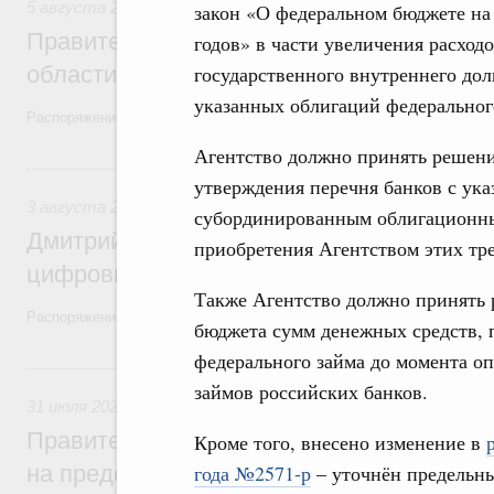
5 августа 2026
,
Национальный проект «Экологическое бла
закон «О федеральном бюджете на 
Правительство увеличило объём финанс
годов» в части увеличения расход
области в рамках федерального проекта
государственного внутреннего дол
указанных облигаций федеральног
Распоряжение от 3 августа 2026 года №2067-р
Агентство должно принять решени
3 августа, понедельник
утверждения перечня банков с ук
3 августа 2026
,
Регулирование в сфере торговли. Защита
субординированным облигационны
Дмитрий Григоренко возглавил штаб по 
приобретения Агентством этих тр
цифровых платформ
Также Агентство должно принять 
Распоряжение от 25 июля 2026 года №1966-р
бюджета сумм денежных средств,
федерального займа до момента 
31 июля, пятница
займов российских банков.
31 июля 2026
,
Социальная поддержка отдельных категорий
Правительство направит регионам более
Кроме того, внесено изменение в
на предоставление мер социальной подд
года №2571-р
– уточнён предельны