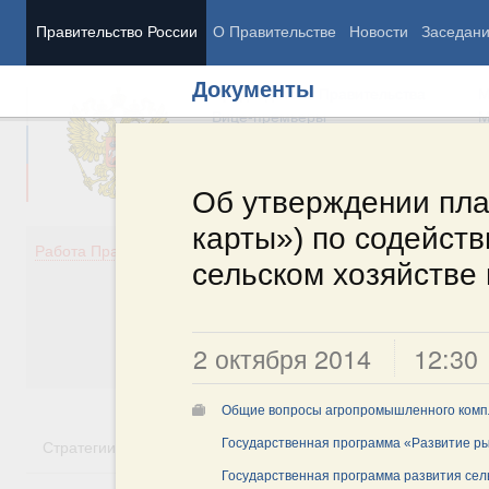
Правительство России
О Правительстве
Новости
Заседан
Документы
Председатель Правительства
М
Вице-премьеры
М
Об утверждении пла
карты») по содейст
Демография
Занято
Работа Правительства
сельском хозяйстве
Здоровье
Технол
Образование
Эконом
Культура
Финан
Общество
Социал
2 октября 2014
12:30
Государство
Общие вопросы агропромышленного комп
Стратегии
Государственные программы
Государственная программа «Развитие р
Национальн
Государственная программа развития сель