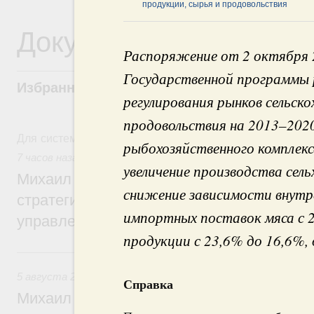
продукции, сырья и продовольствия
Документы
Распоряжение от 2 октября 
Государственной программы р
Избранные документы со справками к ни
регулирования рынков сельско
продовольствия на 2013–202
Для системного поиска перейдите в раздел "Поиск по 
рыбохозяйственного комплекс
7 часов назад
,
Технологическое развитие. Инновации
увеличение производства сель
Михаил Мишустин дал поручения по ито
снижение зависимости внутр
стратегической сессии о совершенствов
импортных поставок мяса с 2
управления научно-технологическим раз
продукции с 23,6% до 16,6%, 
Вчера
5 августа 2026
,
Вопросы производительности труда и по
Справка
Михаил Мишустин дал поручения по ито