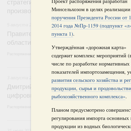
Проект распоряжения разработан
стратегической сессии, посвящённой п
Минсельхозом в целях реализации
производительности труда
поручения Президента России от 1
2014 года №Пр-1159 (подпункт «л
5 августа 2026
,
Национальный проект «Экологическое бла
Правительство увеличило объём финанс
пункта 1)
.
области в рамках федерального проекта
Утверждённая «дорожная карта»
Распоряжение от 3 августа 2026 года №2067-р
содержит комплекс мероприятий (
числе по разработке нормативных
3 августа, понедельник
показателей импортозамещения, 
3 августа 2026
,
Регулирование в сфере торговли. Защита
развития сельского хозяйства и р
Дмитрий Григоренко возглавил штаб по 
продукции, сырья и продовольстви
цифровых платформ
рыбохозяйственного комплекса»
.
Распоряжение от 25 июля 2026 года №1966-р
Планом предусмотрено совершенс
регулирования импорта основных 
31 июля, пятница
продукции из водных биологически
31 июля 2026
,
Социальная поддержка отдельных категорий