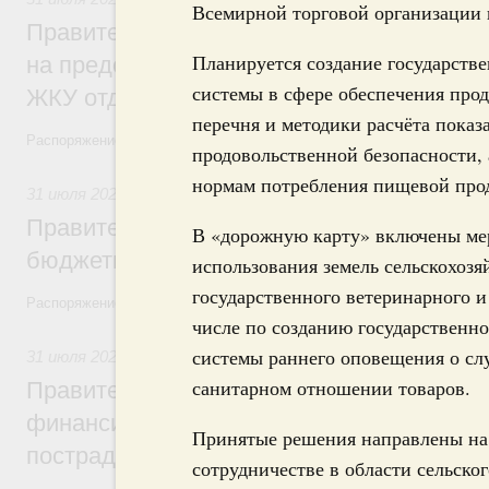
Всемирной торговой организации
Правительство направит регионам более
Планируется создание государст
на предоставление мер социальной подд
системы в сфере обеспечения про
ЖКУ отдельным категориям граждан
перечня и методики расчёта показ
Распоряжение от 30 июля 2026 года №2032-р
продовольственной безопасности,
нормам потребления пищевой про
31 июля 2026
,
Бюджеты субъектов Федерации. Межбюдже
Правительство спишет часть задолженно
В «дорожную карту» включены м
бюджетным кредитам ещё двум региона
использования земель сельскохоз
государственного ветеринарного и
Распоряжение от 29 июля 2026 года №2016-р
числе по созданию государствен
системы раннего оповещения о сл
31 июля 2026
,
Чрезвычайные ситуации и ликвидация их по
санитарном отношении товаров.
Правительство выделило дополнительно
финансирование Дагестану и Чечне на 
Принятые решения направлены на
пострадавшим от наводнения
сотрудничестве в области сельског