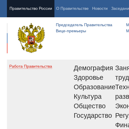
Правительство России
О Правительстве
Новости
Заседан
Председатель Правительства
М
Вице-премьеры
М
Демография
Заня
Работа Правительства
Здоровье
труд
Образование
Тех
Культура
раз
Общество
Эко
Государство
Рег
Фин