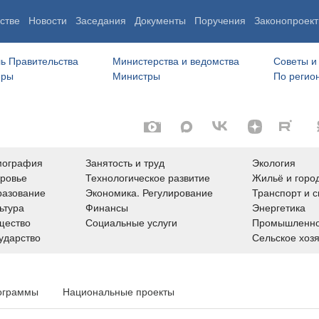
стве
Новости
Заседания
Документы
Поручения
Законопроект
ь Правительства
Министерства и ведомства
Советы и
еры
Министры
По регио
мография
Занятость и труд
Экология
ровье
Технологическое развитие
Жильё и горо
азование
Экономика. Регулирование
Транспорт и с
ьтура
Финансы
Энергетика
щество
Социальные услуги
Промышленно
ударство
Сельское хоз
ограммы
Национальные проекты