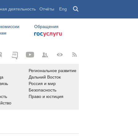
ная деятельность
Отчёты
Eng
 комиссии
Обращения
нам
Региональное развитие
да
Дальний Восток
вязь
Россия и мир
Безопасность
сть
Право и юстиция
яйство