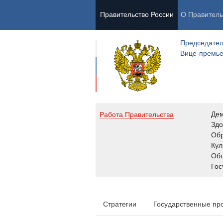
Правительство России
О Правитель
Председател
Вице-премь
Де
Работа Правительства
Здо
Обр
Кул
Об
Гос
Стратегии
Государственные пр