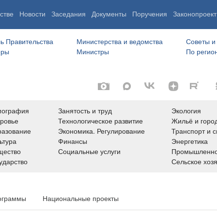
стве
Новости
Заседания
Документы
Поручения
Законопроект
ь Правительства
Министерства и ведомства
Советы и
еры
Министры
По регио
мография
Занятость и труд
Экология
ровье
Технологическое развитие
Жильё и горо
азование
Экономика. Регулирование
Транспорт и с
ьтура
Финансы
Энергетика
щество
Социальные услуги
Промышленно
ударство
Сельское хоз
ограммы
Национальные проекты