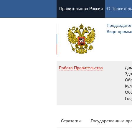
Правительство России
О Правитель
Председател
Вице-премь
Де
Работа Правительства
Здо
Обр
Кул
Об
Гос
Стратегии
Государственные пр