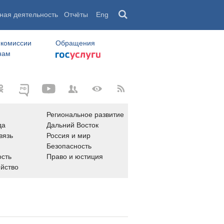
ная деятельность
Отчёты
Eng
 комиссии
Обращения
нам
Региональное развитие
да
Дальний Восток
вязь
Россия и мир
Безопасность
сть
Право и юстиция
яйство