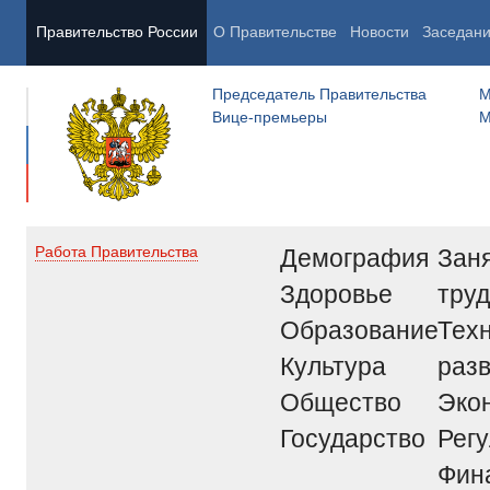
Правительство России
О Правительстве
Новости
Заседан
Председатель Правительства
М
Вице-премьеры
М
Демография
Заня
Работа Правительства
Здоровье
труд
Образование
Тех
Культура
раз
Общество
Эко
Государство
Рег
Фин