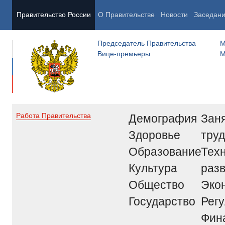
Правительство России
О Правительстве
Новости
Заседан
Председатель Правительства
М
Вице-премьеры
М
Демография
Заня
Работа Правительства
Здоровье
труд
Образование
Тех
Культура
раз
Общество
Эко
Государство
Рег
Фин