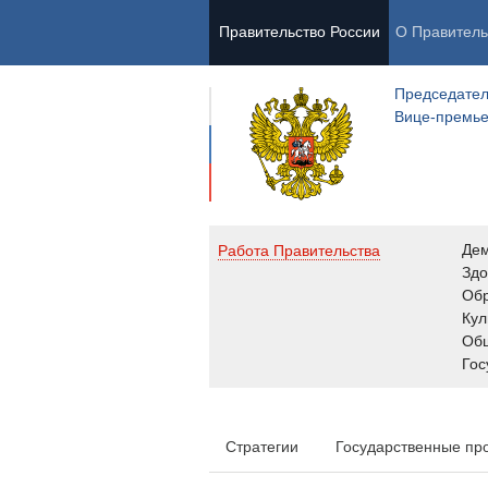
Правительство России
О Правитель
Председател
Вице-премь
Де
Работа Правительства
Здо
Обр
Кул
Об
Гос
Стратегии
Государственные пр