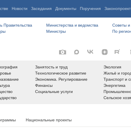
стве
Новости
Заседания
Документы
Поручения
Законопроект
ь Правительства
Министерства и ведомства
Советы и
еры
Министры
По регио
мография
Занятость и труд
Экология
ровье
Технологическое развитие
Жильё и горо
азование
Экономика. Регулирование
Транспорт и с
ьтура
Финансы
Энергетика
щество
Социальные услуги
Промышленно
ударство
Сельское хоз
ограммы
Национальные проекты