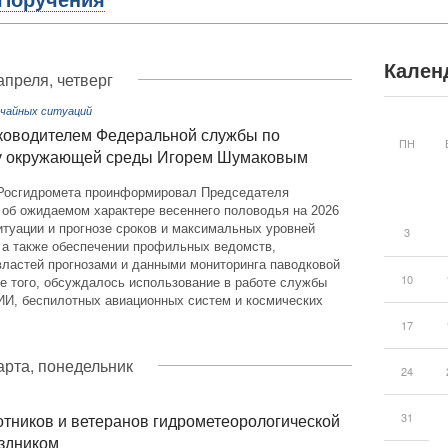
Поручения
Кален
апреля, четверг
чайных ситуаций
ководителем Федеральной службы по
ПН
гу окружающей среды Игорем Шумаковым
Росгидромета проинформировал Председателя
 об ожидаемом характере весеннего половодья на 2026
итуации и прогнозе сроков и максимальных уровней
3
 а также обеспечении профильных ведомств,
властей прогнозами и данными мониторинга паводковой
10
е того, обсуждалось использование в работе службы
ИИ, беспилотных авиационных систем и космических
17
арта, понедельник
24
31
тников и ветеранов гидрометеорологической
здником