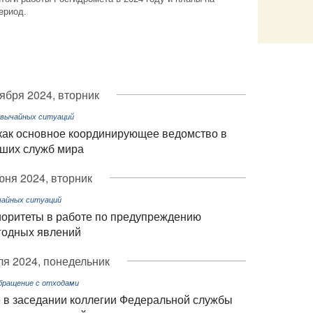
ериод.
Email
тября 2024, вторник
звычайных ситуаций
как основное координирующее ведомство в
чших служб мира
юня 2024, вторник
чайных ситуаций
оритеты в работе по предупреждению
годных явлений
ля 2024, понедельник
Обращение с отходами
 в заседании коллегии Федеральной службы