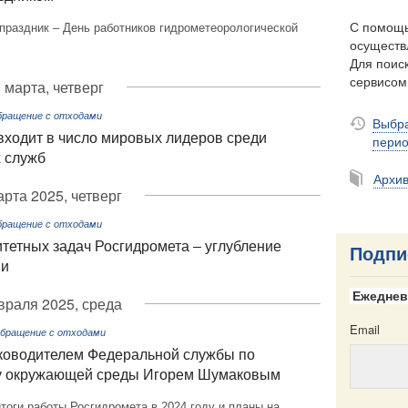
С помощь
праздник – День работников гидрометеорологической
осуществ
Для поиск
сервисо
 марта, четверг
бращение с отходами
Выбра
входит в число мировых лидеров среди
пери
 служб
Архи
арта 2025, четверг
бращение с отходами
тетных задач Росгидромета – углубление
Подпи
ми
Ежеднев
враля 2025, среда
Email
Обращение с отходами
ководителем Федеральной службы по
гу окружающей среды Игорем Шумаковым
оги работы Росгидромета в 2024 году и планы на