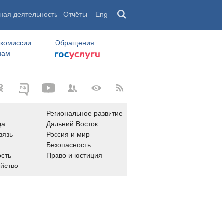
ная деятельность
Отчёты
Eng
 комиссии
Обращения
нам
Региональное развитие
да
Дальний Восток
вязь
Россия и мир
Безопасность
сть
Право и юстиция
яйство