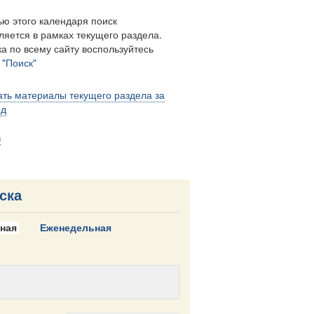
ю этого календаря поиск
ляется в рамках текущего раздела.
а по всему сайту воспользуйтесь
м
"Поиск"
ть материалы текущего раздела за
од
в
ска
ная
Еженедельная