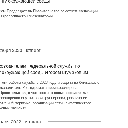
ингу окружающей среды
ием Председатель Правительства осмотрел экспозиции
аэрологической обсерватории.
кабря 2023, четверг
ководителем Федеральной службы по
гу окружающей среды Игорем Шумаковым
тоги работы службы в 2023 году и задачи на ближайшую
Руководитель Росгидромета проинформировал
равительства, в частности, о новых сервисах для
расширении спутниковой группировки, реализации
тике и Антарктике, организации сети климатического
новых регионах.
раля 2022, пятница