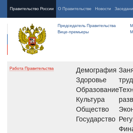
Правительство России
О Правительстве
Новости
Заседан
Председатель Правительства
М
Вице-премьеры
М
Демография
Заня
Работа Правительства
Здоровье
труд
Образование
Тех
Культура
раз
Общество
Эко
Государство
Рег
Фин