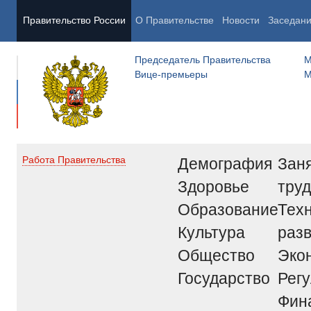
Правительство России
О Правительстве
Новости
Заседан
Председатель Правительства
М
Вице-премьеры
М
Демография
Заня
Работа Правительства
Здоровье
труд
Образование
Тех
Культура
раз
Общество
Эко
Государство
Рег
Фин