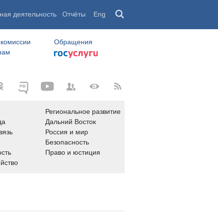
ная деятельность
Отчёты
Eng
 комиссии
Обращения
нам
Региональное развитие
да
Дальний Восток
вязь
Россия и мир
Безопасность
сть
Право и юстиция
яйство