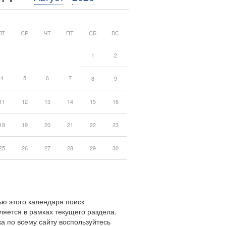
ВТ
СР
ЧТ
ПТ
СБ
ВС
1
2
4
5
6
7
8
9
11
12
13
14
15
16
18
19
20
21
22
23
25
26
27
28
29
30
ю этого календаря поиск
ляется в рамках текущего раздела.
а по всему сайту воспользуйтесь