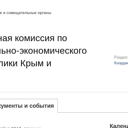
е и совещательные органы
ая комиссия по
ьно-экономического
Раздел
лики Крым и
Коорди
кументы и события
Кален