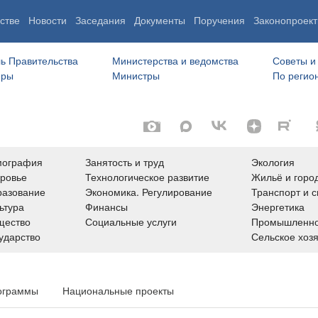
стве
Новости
Заседания
Документы
Поручения
Законопроект
ь Правительства
Министерства и ведомства
Советы и
еры
Министры
По регио
мография
Занятость и труд
Экология
ровье
Технологическое развитие
Жильё и горо
азование
Экономика. Регулирование
Транспорт и с
ьтура
Финансы
Энергетика
щество
Социальные услуги
Промышленно
ударство
Сельское хоз
ограммы
Национальные проекты