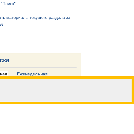
м
"Поиск"
ть материалы текущего раздела за
од
в
ска
ная
Еженедельная
Подписаться