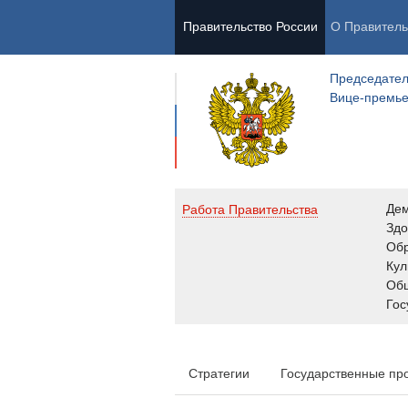
Правительство России
О Правитель
Председател
Вице-премь
Де
Работа Правительства
Здо
Обр
Кул
Об
Гос
Стратегии
Государственные пр