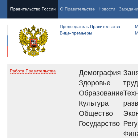
Правительство России
О Правительстве
Новости
Заседан
Председатель Правительства
М
Вице-премьеры
М
Демография
Заня
Работа Правительства
Здоровье
труд
Образование
Тех
Культура
раз
Общество
Эко
Государство
Рег
Фин