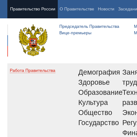
Правительство России
О Правительстве
Новости
Заседан
Председатель Правительства
М
Вице-премьеры
М
Демография
Заня
Работа Правительства
Здоровье
труд
Образование
Тех
Культура
раз
Общество
Эко
Государство
Рег
Фин