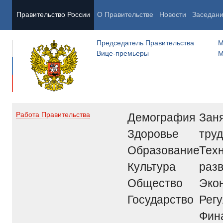
Правительство России
О Правительстве
Новости
Заседан
Председатель Правительства
М
Вице-премьеры
М
Демография
Заня
Работа Правительства
Здоровье
труд
Образование
Тех
Культура
раз
Общество
Эко
Государство
Рег
Фин