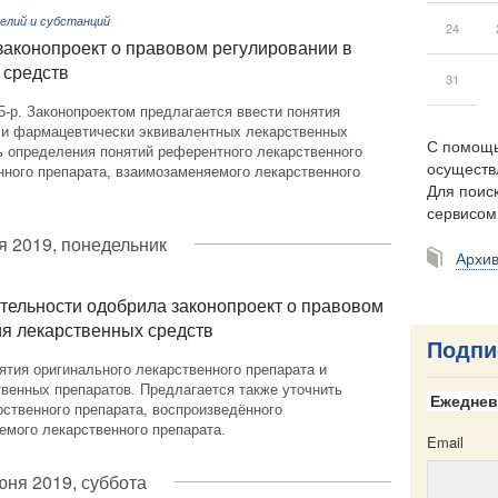
елий и субстанций
24
законопроект о правовом регулировании в
 средств
31
-р. Законопроектом предлагается ввести понятия
а и фармацевтически эквивалентных лекарственных
С помощь
ь определения понятий референтного лекарственного
осуществ
нного препарата, взаимозаменяемого лекарственного
Для поиск
сервисо
я 2019, понедельник
Архи
тельности одобрила законопроект о правовом
я лекарственных средств
Подпи
ятия оригинального лекарственного препарата и
венных препаратов. Предлагается также уточнить
Ежеднев
ственного препарата, воспроизведённого
емого лекарственного препарата.
Email
юня 2019, суббота