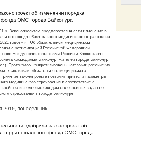
законопроект об изменении порядка
 фонда ОМС города Байконура
Email
1-р. Законопроектом предлагается внести изменения в
льного фонда обязательного медицинского страхования
и 2021 годов» и «Об обязательном медицинском
 связи с ратификацией Российской Федерацией
ашение между правительствами России и Казахстана о
сонала космодрома Байконур, жителей города Байконур,
кол). Протоколом конкретизированы категории российских
хся к системам обязательного медицинского
. Принятие законопроекта позволит привести параметры
ого медицинского страхования в соответствие с
льнейшее выполнение фондом его основных задач по
кого страхования в городе Байконуре.
я 2019, понедельник
тельности одобрила законопроект об
я территориального фонда ОМС города