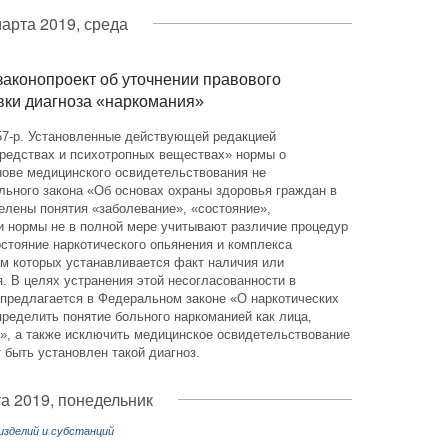
марта 2019, среда
законопроект об уточнении правового
вки диагноза «наркомания»
57-р. Установленные действующей редакцией
средствах и психотропных веществах» нормы о
нове медицинского освидетельствования не
ьного закона «Об основах охраны здоровья граждан в
елены понятия «заболевание», «состояние»,
и нормы не в полной мере учитывают различие процедур
стояние наркотического опьянения и комплекса
ам которых устанавливается факт наличия или
я. В целях устранения этой несогласованности в
 предлагается в Федеральном законе «О наркотических
ределить понятие больного наркоманией как лица,
», а также исключить медицинское освидетельствование
 быть установлен такой диагноз.
а 2019, понедельник
изделий и субстанций