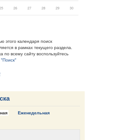
25
26
27
28
29
30
ю этого календаря поиск
ляется в рамках текущего раздела.
а по всему сайту воспользуйтесь
м
"Поиск"
в
ска
ная
Еженедельная