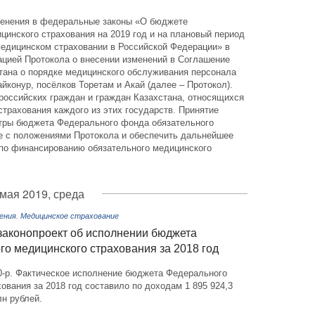
менения в федеральные законы «О бюджете
инского страхования на 2019 год и на плановый период
медицинском страховании в Российской Федерации» в
ацией Протокола о внесении изменений в Соглашение
тана о порядке медицинского обслуживания персонала
йконур, посёлков Торетам и Акай (далее – Протокол).
российских граждан и граждан Казахстана, относящихся
страхования каждого из этих государств. Принятие
етры бюджета Федерального фонда обязательного
ие с положениями Протокола и обеспечить дальнейшее
по финансированию обязательного медицинского
 мая 2019, среда
ения. Медицинское страхование
законопроект об исполнении бюджета
о медицинского страхования за 2018 год
0-р. Фактическое исполнение бюджета Федерального
ования за 2018 год составило по доходам 1 895 924,3
лн рублей.