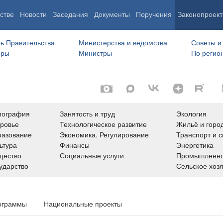
стве
Новости
Заседания
Документы
Поручения
Законопроект
ь Правительства
Министерства и ведомства
Советы и
еры
Министры
По регио
мография
Занятость и труд
Экология
ровье
Технологическое развитие
Жильё и горо
азование
Экономика. Регулирование
Транспорт и с
ьтура
Финансы
Энергетика
щество
Социальные услуги
Промышленно
ударство
Сельское хоз
ограммы
Национальные проекты