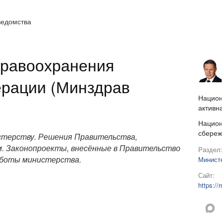
ведомства
дравоохранения
ерации (Минздрав
Национ
активн
Национ
сбереж
стерству. Решения Правительства,
. Законопроекты, внесённые в Правительство
Раздел
боты министерства.
Минист
Сайт:
https://