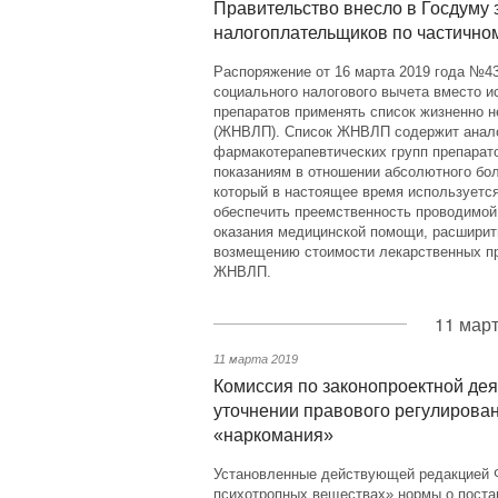
Правительство внесло в Госдуму
налогоплательщиков по частично
Распоряжение от 16 марта 2019 года №43
социального налогового вычета вместо и
препаратов применять список жизненно 
(ЖНВЛП). Список ЖНВЛП содержит аналог
фармакотерапевтических групп препарато
показаниям в отношении абсолютного бо
который в настоящее время используется
обеспечить преемственность проводимой
оказания медицинской помощи, расширит
возмещению стоимости лекарственных пр
ЖНВЛП.
11 март
11 марта 2019
Комиссия по законопроектной дея
уточнении правового регулирован
«наркомания»
Установленные действующей редакцией Ф
психотропных веществах» нормы о поста