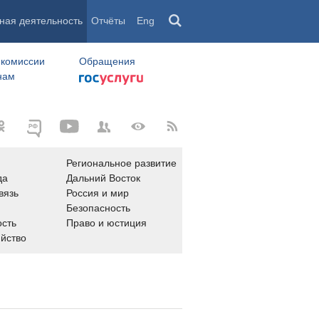
ная деятельность
Отчёты
Eng
 комиссии
Обращения
нам
Региональное развитие
да
Дальний Восток
вязь
Россия и мир
Безопасность
сть
Право и юстиция
яйство