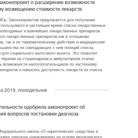
 законопроект о расширении возможности
му возмещению стоимости лекарств
8-р. Законопроектом предлагается для получения
спользуемого в настоящее время списка лекарственных
необходимых и важнейших лекарственных препаратов
и лекарственных препаратов как в отношении
в, так и по терапевтическому действию и медицинским
льшинства не совпадающих с ним позиций списка,
 для социального налогового вычета. Это позволит
 терапии на стационарном и амбулаторном этапах
ь возможности налогоплательщиков по частичному
епаратов и повысить доступность лекарств из списка
а 2019, понедельник
тельности одобрила законопроект об
ия вопросов постановки диагноза
едерального закона «О наркотических средствах и
новке диагноза «наркомания» на основе медицинского