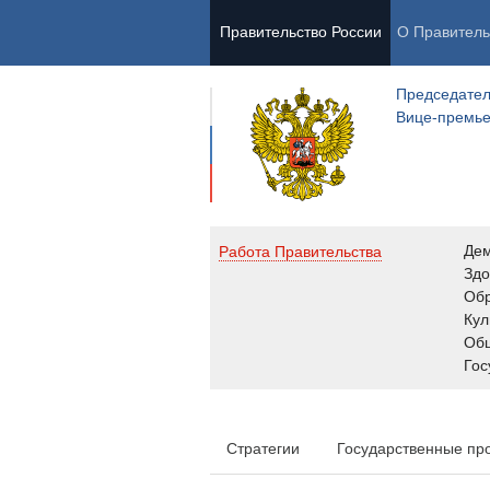
Правительство России
О Правитель
Председател
Вице-премь
Де
Работа Правительства
Здо
Обр
Кул
Об
Гос
Стратегии
Государственные пр